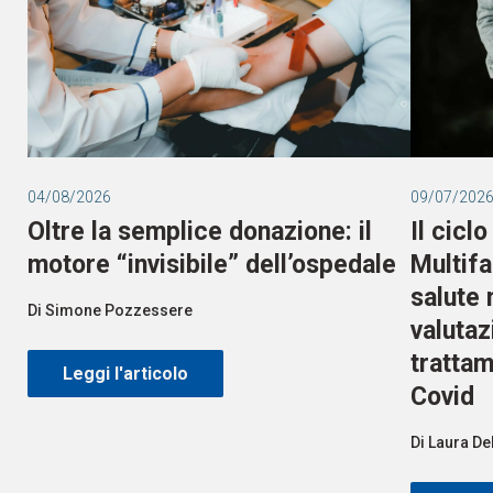
04/08/2026
09/07/202
Oltre la semplice donazione: il
Il cicl
motore “invisibile” dell’ospedale
Multifa
salute 
Di Simone Pozzessere
valutaz
trattam
Leggi l'articolo
Covid
Di Laura De