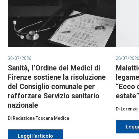
30/07/2026
28/07/202
Sanità, l’Ordine dei Medici di
Malatti
Firenze sostiene la risoluzione
legame 
del Consiglio comunale per
“Ecco 
rafforzare Servizio sanitario
estate
nazionale
Di Lorenz
Di Redazione Toscana Medica
Leggi 
Leggi l'articolo