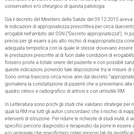
conservativo e/o chirurgico di questa patologia.
Già il decreto del Ministero della Salute del 09.12.2015 aveva i
le indicazioni di appropriatezza prescrittiva per circa duecent
erogabili nell’ambito del SSN (“Decreto appropriatezza”). In part
precisi per gli esami a più alto rischio di inappropriatezza coni
adeguata tempistica con la quale le stesse dovevano essere
le prestazioni prescritte al di fuori dalle condizioni di erogabi
fossero poste a totale onere del paziente e con possibili sanzio
queste indicazioni, ponendo tale disposizione tra le misure di
Sono ormai trascorsi circa nove anni dal decreto “appropriat
giornaliera la constatazione di pazienti che si presentano all
quadro clinico e radiografico di artrosi e con un’inutile RM.
In Letteratura sono pochi gli studi che valutano strategie per ri
quali la RM ma tutti gli autori concordano che il rischio di in
interventi di istruzione. Per ridurre le richieste di studi inutili,
specifici percorsi diagnostici e terapeutici da porre in essere a
e/o regionale che specifichino criteri rigorosi tali da giustifica