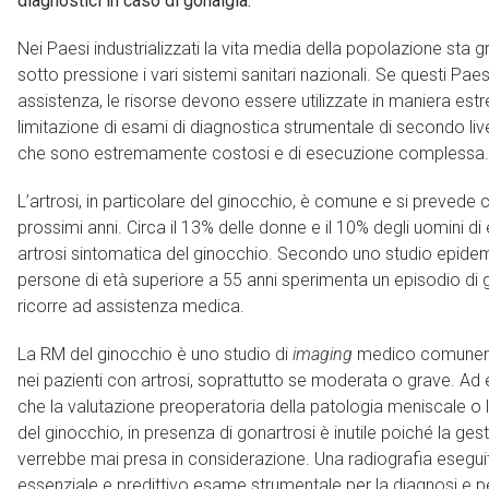
diagnostici in caso di gonalgia.
Nei Paesi industrializzati la vita media della popolazione s
sotto pressione i vari sistemi sanitari nazionali. Se questi Pa
assistenza, le risorse devono essere utilizzate in maniera es
limitazione di esami di diagnostica strumentale di secondo live
che sono estremamente costosi e di esecuzione complessa.
L’artrosi, in particolare del ginocchio, è comune e si preved
prossimi anni. Circa il 13% delle donne e il 10% degli uomini di
artrosi sintomatica del ginocchio. Secondo uno studio epidemi
persone di età superiore a 55 anni sperimenta un episodio di 
ricorre ad assistenza medica.
La RM del ginocchio è uno studio di
imaging
medico comunemen
nei pazienti con artrosi, soprattutto se moderata o grave. Ad e
che la valutazione preoperatoria della patologia meniscale o
del ginocchio, in presenza di gonartrosi è inutile poiché la ges
verrebbe mai presa in considerazione. Una radiografia eseguit
essenziale e predittivo esame strumentale per la diagnosi e pe