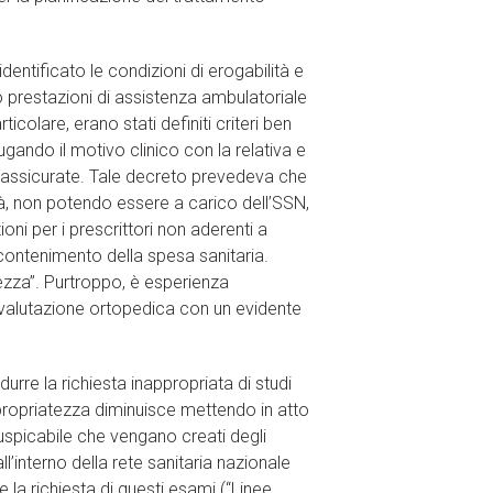
dentificato le condizioni di erogabilità e
o prestazioni di assistenza ambulatoriale
icolare, erano stati definiti criteri ben
ugando il motivo clinico con la relativa e
 assicurate. Tale decreto prevedeva che
lità, non potendo essere a carico dell’SSN,
ni per i prescrittori non aderenti a
 contenimento della spesa sanitaria.
ezza”. Purtroppo, è esperienza
a valutazione ortopedica con un evidente
durre la richiesta inappropriata di studi
appropriatezza diminuisce mettendo in atto
 è auspicabile che vengano creati degli
ll’interno della rete sanitaria nazionale
re la richiesta di questi esami (“Linee