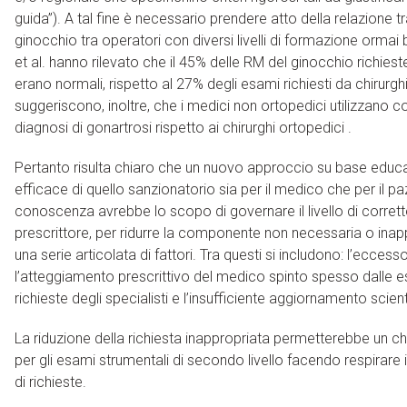
guida”). A tal fine è necessario prendere atto della relazione tr
ginocchio tra operatori con diversi livelli di formazione ormai 
et al. hanno rilevato che il 45% delle RM del ginocchio richiest
erano normali, rispetto al 27% degli esami richiesti da chirurghi 
suggeriscono, inoltre, che i medici non ortopedici utilizzano 
diagnosi di gonartrosi rispetto ai chirurghi ortopedici .
Pertanto risulta chiaro che un nuovo approccio su base educa
efficace di quello sanzionatorio sia per il medico che per il p
conoscenza avrebbe lo scopo di governare il livello di corre
prescrittore, per ridurre la componente non necessaria o inap
una serie articolata di fattori. Tra questi si includono: l’ecce
l’atteggiamento prescrittivo del medico spinto spesso dalle es
richieste degli specialisti e l’insufficiente aggiornamento scien
La riduzione della richiesta inappropriata permetterebbe un chi
per gli esami strumentali di secondo livello facendo respirare i 
di richieste.