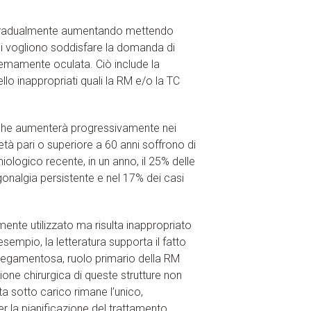
ta gradualmente aumentando mettendo
esi vogliono soddisfare la domanda di
tremamente oculata. Ciò include la
llo inappropriati quali la RM e/o la TC
e che aumenterà progressivamente nei
 età pari o superiore a 60 anni soffrono di
ologico recente, in un anno, il 25% delle
gonalgia persistente e nel 17% dei casi
te utilizzato ma risulta inappropriato
sempio, la letteratura supporta il fatto
 legamentosa, ruolo primario della RM
tione chirurgica di queste strutture non
a sotto carico rimane l’unico,
r la pianificazione del trattamento