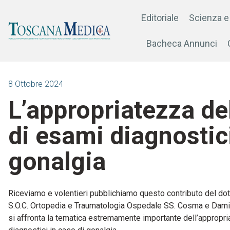
Editoriale
Scienza e
Bacheca Annunci
8 Ottobre 2024
L’appropriatezza del
di esami diagnostici
gonalgia
Riceviamo e volentieri pubblichiamo questo contributo del dotto
S.O.C. Ortopedia e Traumatologia Ospedale SS. Cosma e Damian
si affronta la tematica estremamente importante dell’appropri