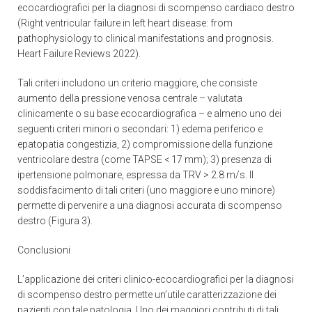
ecocardiografici per la diagnosi di scompenso cardiaco destro
(Right ventricular failure in left heart disease: from
pathophysiology to clinical manifestations and prognosis.
Heart Failure Reviews 2022).
Tali criteri includono un criterio maggiore, che consiste
aumento della pressione venosa centrale – valutata
clinicamente o su base ecocardiografica – e almeno uno dei
seguenti criteri minori o secondari: 1) edema periferico e
epatopatia congestizia, 2) compromissione della funzione
ventricolare destra (come TAPSE < 17 mm); 3) presenza di
ipertensione polmonare, espressa da TRV > 2.8 m/s. Il
soddisfacimento di tali criteri (uno maggiore e uno minore)
permette di pervenire a una diagnosi accurata di scompenso
destro (Figura 3).
Conclusioni
L’applicazione dei criteri clinico-ecocardiografici per la diagnosi
di scompenso destro permette un’utile caratterizzazione dei
pazienti con tale patologia. Uno dei maggiori contributi di tali