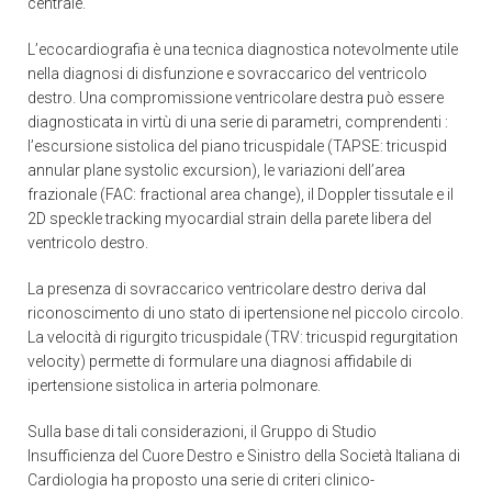
centrale.
L’ecocardiografia è una tecnica diagnostica notevolmente utile
nella diagnosi di disfunzione e sovraccarico del ventricolo
destro. Una compromissione ventricolare destra può essere
diagnosticata in virtù di una serie di parametri, comprendenti :
l’escursione sistolica del piano tricuspidale (TAPSE: tricuspid
annular plane systolic excursion), le variazioni dell’area
frazionale (FAC: fractional area change), il Doppler tissutale e il
2D speckle tracking myocardial strain della parete libera del
ventricolo destro.
La presenza di sovraccarico ventricolare destro deriva dal
riconoscimento di uno stato di ipertensione nel piccolo circolo.
La velocità di rigurgito tricuspidale (TRV: tricuspid regurgitation
velocity) permette di formulare una diagnosi affidabile di
ipertensione sistolica in arteria polmonare.
Sulla base di tali considerazioni, il Gruppo di Studio
Insufficienza del Cuore Destro e Sinistro della Società Italiana di
Cardiologia ha proposto una serie di criteri clinico-