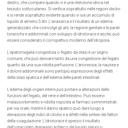
destro, che compare quando vi è una ritenzione idrica nel
tessuto sottocutaneo. Si verifica soprattutto nelle regioni declivi
e si rende soprattutto evidente quando vi sia un accumulo di
liquido di almeno 5 litri. L’anasarca è il risultato di un edema
generalizzato che coinvolge gli arti, la regione genitale e le pareti
toraciche e addominali con sviluppo di idrotorace e ascite; può
essere considerato il corrispettivo moderno dell’idropisia.
L’epatomegalia congestizia o fegato da stasi è un segno
comune, che può derivare tanto da una congestione del fegato
quanto da una sua ridotta perfusione. L’anoressia, la nausea e
il dolore addominale sono perlopiù espressione degli effetti
della stasi epatica e dell’edema delle pareti intestinali.
L’edema degli organi interni può portare a alterazioni delle
funzioni del fegato, del rene e dell’intestino. Può esservi
malassorbimento e ridotta risposta ai farmaci somministrati
per via orale, mentre il danno epatico può dare luogo a
elevazione degli indici di citolisi e a difetti nella sintesi dei fattori
della coagulazione. L’idrotorace è spesso il risultato
dell’ostacolato drenaggio linfatico del liquido pleurico.