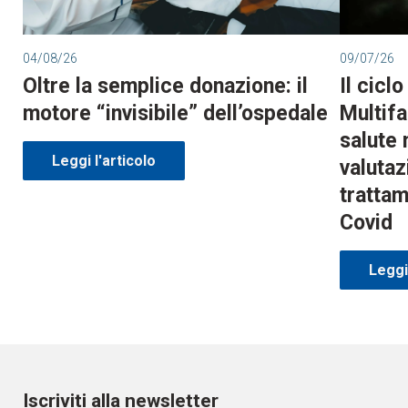
04/08/26
09/07/26
Oltre la semplice donazione: il
Il cicl
motore “invisibile” dell’ospedale
Multifa
salute 
Leggi l'articolo
valutaz
trattam
Covid
Leggi 
Iscriviti alla newsletter