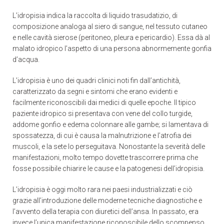
L’idropisia indica la raccolta di liquido trasudatizio, di
composizione analoga al siero di sangue, nel tessuto cutaneo
e nelle cavità sierose (peritoneo, pleura e pericardio). Essa dà al
malato idropico l’aspetto di una persona abnormemente gonfia
d’acqua.
L’idropisia è uno dei quadri clinici noti fin dall’antichità,
caratterizzato da segni e sintomi che erano evidenti e
facilmente riconoscibili dai medici di quelle epoche. Il tipico
paziente idropico si presentava con vene del collo turgide,
addome gonfio e edema colonnare alle gambe; si lamentava di
spossatezza, di cui è causa la malnutrizione e l’atrofia dei
muscoli, e la sete lo perseguitava. Nonostante la severità delle
manifestazioni, molto tempo dovette trascorrere prima che
fosse possibile chiarire le cause e la patogenesi dell’idropisia.
L’idropisia è oggi molto rara nei paesi industrializzati e ciò
grazie all’introduzione delle moderne tecniche diagnostiche e
l’avvento della terapia con diuretici dell’ansa. In passato, era
invece l’unica manifestazione riconoscibile dello scompenso