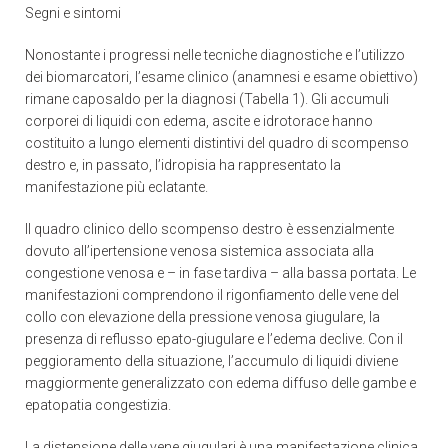
Segni e sintomi
Nonostante i progressi nelle tecniche diagnostiche e l’utilizzo
dei biomarcatori, l’esame clinico (anamnesi e esame obiettivo)
rimane caposaldo per la diagnosi (Tabella 1). Gli accumuli
corporei di liquidi con edema, ascite e idrotorace hanno
costituito a lungo elementi distintivi del quadro di scompenso
destro e, in passato, l’idropisia ha rappresentato la
manifestazione più eclatante.
Il quadro clinico dello scompenso destro è essenzialmente
dovuto all’ipertensione venosa sistemica associata alla
congestione venosa e – in fase tardiva – alla bassa portata. Le
manifestazioni comprendono il rigonfiamento delle vene del
collo con elevazione della pressione venosa giugulare, la
presenza di reflusso epato-giugulare e l’edema declive. Con il
peggioramento della situazione, l’accumulo di liquidi diviene
maggiormente generalizzato con edema diffuso delle gambe e
epatopatia congestizia.
La distensione delle vene giugulari è una manifestazione clinica