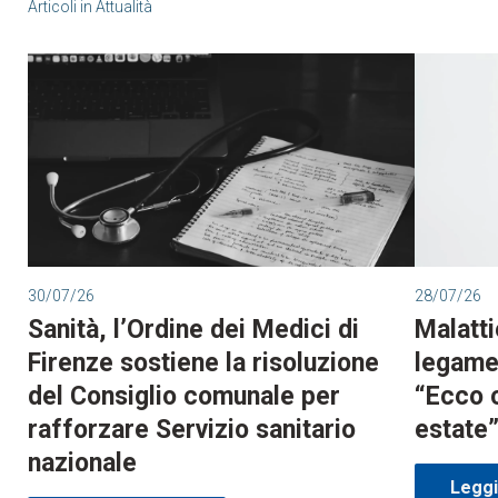
Articoli in
Attualità
30/07/26
28/07/26
Sanità, l’Ordine dei Medici di
Malatti
Firenze sostiene la risoluzione
legame 
del Consiglio comunale per
“Ecco 
rafforzare Servizio sanitario
estate
nazionale
Leggi 