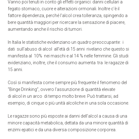
Vanno poi tenuti in conto gli effetti organici: danni cellulari a
fegato stomaco, cuore e alterazioni ormonali. Inoltre c’è il
fattore dipendenza, perché l’alcol crea tolleranza, spingendo a
bere quantità maggiori per ricercare la sensazione di piacere,
aumentando anche il rischio di tumori.
In Italia le statistiche evidenziano un quadro preoccupante: i
dati sull’abuso di alcol all’età di 15 anni rivelano che questo si
manifesta al 10% nei maschi e al 14 % nelle femmine. Gli studi
evidenziano, inoltre, che il consumo aumenta tra le ragazze di
15 anni.
Così si manifesta come sempre più frequente il fenomeno del
“Binge Drinking”, ovvero l’assunzione di quantità elevate
di alcol in un arco di tempo molto breve. Può trattarsi, ad
esempio, di cinque o più unità alcoliche in una sola occasione.
Le ragazze sono più esposte ai danni dell’alcol a causa di una
minore capacità metabolica, dettata da una minore quantità di
enzimi epatici e da una diversa composizione corporea.