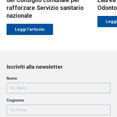
del Consiglio comunale per
Laurea 
rafforzare Servizio sanitario
Odontoi
nazionale
Leggi 
Leggi l'articolo
Iscriviti alla newsletter
Nome
Cognome