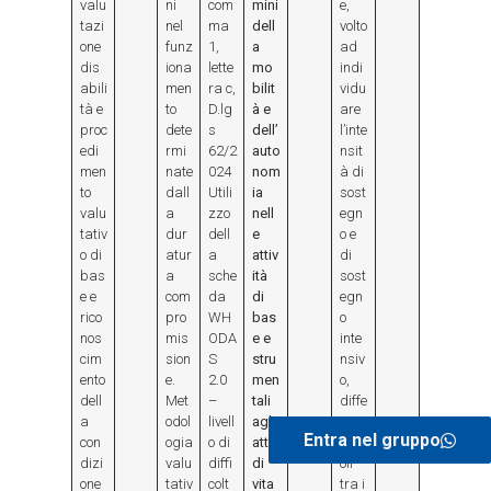
valu
ni
com
mini
e,
tazi
nel
ma
dell
volto
one
funz
1,
a
ad
dis
iona
lette
mo
indi
abili
men
ra c,
bilit
vidu
tà e
to
D.lg
à e
are
proc
dete
s
dell’
l’inte
edi
rmi
62/2
auto
nsit
men
nate
024
nom
à di
to
dall
Utili
ia
sost
valu
a
zzo
nell
egn
tativ
dur
dell
e
o e
o di
atur
a
attiv
di
bas
a
sche
ità
sost
e e
com
da
di
egn
rico
pro
WH
bas
o
nos
mis
ODA
e e
inte
cim
sion
S
stru
nsiv
ento
e.
2.0
men
o,
dell
Met
–
tali
diffe
a
odol
livell
agli
renz
Entra nel gruppo
con
ogia
o di
atti
iand
dizi
valu
diffi
di
oli
one
tativ
colt
vita
tra i