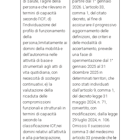
di salute, l’agire della
partire dal 1° gennaio
persona e che rilevano in
2026. L’articolo 33,
termini di capacità
comma 1, del citato
secondo l’ICF; d)
decreto, al fine di
l’individuazione del
assicurare il progressivo
profilo di funzionamento
aggiornamento delle
della
definizioni, dei criteri e
persona,limitatamente ai
delle modalità di
domini della mobilità e
accertamento, prevede
dell’autonomia nelle
una fase di
attività di base e
sperimentazione dal 1°
strumentali agli atti di
gennaio 2025 al 31
vita quotidiana, con
dicembre 2025 in
necessità di sostegni
determinati territori, che
continuativi; e) la
sono stati individuati
valutazione della
dall’articolo 9, comma 1,
ricaduta delle
del decreto-legge 31
compromissioni
maggio 2024, n. 71,
funzionali e strutturali in
convertito, con
termini di capacità
modificazioni, dalla legge
secondo la
29 luglio 2024, n. 106.
classificazione ICF,nei
Omissis Il successivo
domini relativi all’attività
comma 3 del medesimo
e alla partecipazione,
articolo 33 prevede che
le