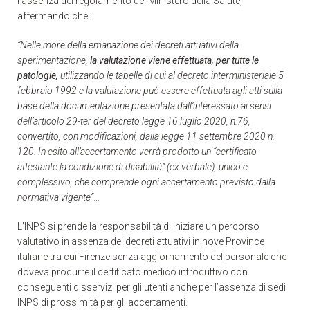
l’assenza del regolamento del Ministero della Salute,
affermando che:
“Nelle more della emanazione dei decreti attuativi della
sperimentazione,
la valutazione viene effettuata, per tutte le
patologie,
utilizzando le tabelle di cui al decreto interministeriale 5
febbraio 1992 e la valutazione può essere effettuata agli atti sulla
base della documentazione presentata dall’interessato ai sensi
dell’articolo 29-ter del decreto legge 16 luglio 2020, n.76,
convertito, con modificazioni, dalla legge 11 settembre 2020 n.
120. In esito all’accertamento verrà prodotto un “certificato
attestante la condizione di disabilità” (ex verbale), unico e
complessivo, che comprende ogni accertamento previsto dalla
normativa vigente”
…
L’INPS si prende la responsabilità di iniziare un percorso
valutativo in assenza dei decreti attuativi in nove Province
italiane tra cui Firenze senza aggiornamento del personale che
doveva produrre il certificato medico introduttivo con
conseguenti disservizi per gli utenti anche per l’assenza di sedi
INPS di prossimità per gli accertamenti.