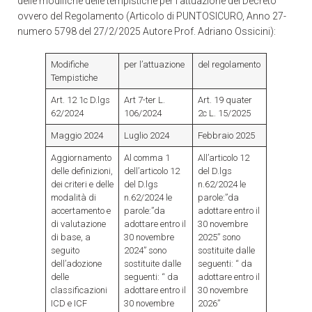
delle modifiche delle tempistiche per l’attuazione del Decreto
ovvero del Regolamento (Articolo di PUNTOSICURO, Anno 27-
numero 5798 del 27/2/2025 Autore Prof. Adriano Ossicini):
Modifiche
per l’attuazione
del regolamento
Tempistiche
Art. 12 1c D.lgs
Art 7-ter L.
Art. 19 quater
62/2024
106/2024
2c L. 15/2025
Maggio 2024
Luglio 2024
Febbraio 2025
Aggiornamento
Al comma 1
All’articolo 12
delle definizioni,
dell’articolo 12
del D.lgs
dei criteri e delle
del D.lgs
n.62/2024 le
modalità di
n.62/2024 le
parole:”da
accertamento e
parole:”da
adottare entro il
di valutazione
adottare entro il
30 novembre
di base, a
30 novembre
2025” sono
seguito
2024” sono
sostituite dalle
dell’adozione
sostituite dalle
seguenti: “ da
delle
seguenti: “ da
adottare entro il
classificazioni
adottare entro il
30 novembre
ICD e ICF
30 novembre
2026”