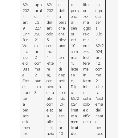
62/
app
62/
e
a
litat
sost
202
arat
202
dell
pers
ori
egn
4,
o:
4
a
ona
>o<
o ai
art.
LG
dell’
pers
ai
ma
sen
9,
227
arti
ona
sen
ggio
si
Unit
/20
colo
che
si
re o
D.lg
à di
21
5,
rilev
art.
min
s
Val
ex
com
ano
10
ore
62/2
uta
art.
ma
in
com
>-<
024,
zion
2
1,
term
ma
Indif
art.
e di
com
lette
ini
1,
fere
12,
Bas
ma
re
di
lette
nte
com
e
2
a),
cap
ra
in
ma
Soci
pun
con
acit
d,
term
2,
o-
to b
perc
à
D.lg
ini
lette
sani
3
entu
seco
s
di
ra i:
tari
ale
ndo
62/2
osta
“sist
a
corr
ICF
024
colo
ema
per
elat
ai
limit
e di
deli
acc
a
sen
ata
effic
neat
erta
alle
si
men
acia
o
men
limit
art.
te
ai
per
to e
azio
10
do
fasc