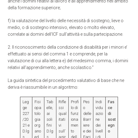
anche i domini relativi al lavoro e all’apprendimento nell’ambito
della formazione superiore;
f) la valutazione del livello delle necessità di sostegno, lieve o
medio, o di sostegno intensivo, elevato o molto elevato,
correlate ai domini dell’ICF sull’attività e sulla partecipazione.
2. Il riconoscimento della condizione di disabilità per i minori e’
effettuato ai sensi del comma 1 e comprende, per la
valutazione di cui alla lettera e) del medesimo comma, i domini
relativi all’apprendimento, anche scolastico.”
La guida sintetica del procedimento valutativo di base che ne
deriva è riassumibile in un algoritmo:
Leg
Fisi
Tab
Rifle
Profi
Pes
Indi
Fas
ge
opa
elle,
ssi
lo di
o
vidu
ce
227
tolo
ai
qual
funz
delle
azio
di
/20
gia
soli
itati
iona
Barr
ne
sost
21 e
org
fini
vi
men
iere
dei
egn
D.lg
ano
D.lg
sull’
to
e dei
livell
o
s
ed
s
agir
dell
Faci
i di