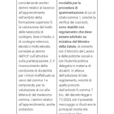
considerando anche i
modalità per la
domini relativi al lavoro e
procedura di
all’apprendimento
sperimentazione
di cui al
nell’ambito della
citato comma 1, nonché la
formazione superiore; f)
verifica dei suoi esiti,
la valutazione del livello
sono stabiliti con
delle necessità di
regolamento che deve
sostegno, lieve o medio, o
essere adottato su
di sostegno intensivo,
iniziativa del Ministro
elevato o molto elevato,
della Salute,
di concerto
correlate ai domini
con il Ministro del Lavoro
dell’ICF sull’attività e
e delle politiche sociali e
sulla partecipazione. 2. Il
con l’Autorità politica
riconoscimento della
delegata in materia di
condizione di disabilità
disabili. In attesa
per i minori è effettuato ai
dell’adozione di tale
sensi del comma 1 e
regolamento, nonché di
comprende, per la
quello previsto
valutazione di cui alla
dall’articolo 9, comma 7
lettera e) del medesimo
bis, del decreto-legge n.
comma, i domini relativi
71/2024, con il presente
all’apprendimento, anche
messaggio si illustrano le
scolastico.
principali novità che