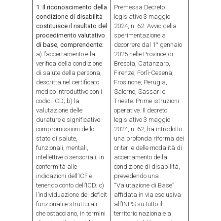
1. Il riconoscimento della
Premessa Decreto
condizione di disabilità
legislativo 3 maggio
costituisce il risultato del
2024, n. 62. Avvio della
procedimento valutativo
sperimentazione a
di base, comprendente:
decorrere dal 1° gennaio
a) l’accertamento e la
2025 nelle Province di
verifica della condizione
Brescia, Catanzaro,
di salute della persona,
Firenze, Forlì-Cesena,
descritta nel certificato
Frosinone, Perugia,
medico introduttivo con i
Salerno, Sassari e
codici ICD; b) la
Trieste. Prime istruzioni
valutazione delle
operative. Il decreto
durature e significative
legislativo 3 maggio
compromissioni dello
2024, n. 62, ha introdotto
stato di salute,
una profonda riforma dei
funzionali, mentali,
criteri e delle modalità di
intellettive o sensoriali, in
accertamento della
conformità alle
condizione di disabilità,
indicazioni dell’ICF e
prevedendo una
tenendo conto dell’ICD; c)
“Valutazione di Base”
l’individuazione dei deficit
affidata in via esclusiva
funzionali e strutturali
all’INPS su tutto il
che ostacolano, in termini
territorio nazionale a