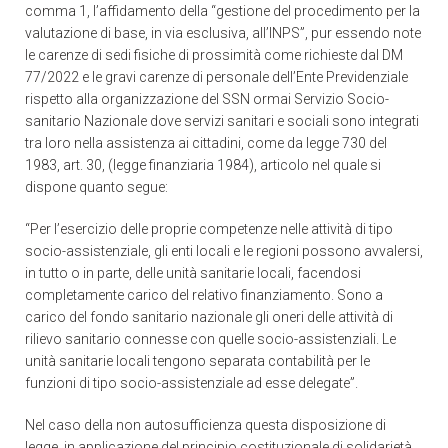
comma 1, l’affidamento della “gestione del procedimento per la
valutazione di base, in via esclusiva, all’INPS”, pur essendo note
le carenze di sedi fisiche di prossimità come richieste dal DM
77/2022 e le gravi carenze di personale dell’Ente Previdenziale
rispetto alla organizzazione del SSN ormai Servizio Socio-
sanitario Nazionale dove servizi sanitari e sociali sono integrati
tra loro nella assistenza ai cittadini, come da legge 730 del
1983, art. 30, (legge finanziaria 1984), articolo nel quale si
dispone quanto segue:
“Per l’esercizio delle proprie competenze nelle attività di tipo
socio-assistenziale, gli enti locali e le regioni possono avvalersi,
in tutto o in parte, delle unità sanitarie locali, facendosi
completamente carico del relativo finanziamento. Sono a
carico del fondo sanitario nazionale gli oneri delle attività di
rilievo sanitario connesse con quelle socio-assistenziali. Le
unità sanitarie locali tengono separata contabilità per le
funzioni di tipo socio-assistenziale ad esse delegate”.
Nel caso della non autosufficienza questa disposizione di
legge, in applicazione del principio costituzionale di solidarietà,