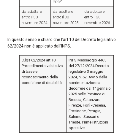
2025”
da adottare
da adottare
da adottare
entro il 30
entro il 30
entro il 30
novembre 2024
novembre 2025
novembre 2026
In questo senso è chiaro che l’art.10 del Decreto legislativo
62/2024 non è applicato dall’INPS.
D.lgs 62/2024 art.10
INPS Messaggio 4465
Procedimento valutativo
del 27/12/2024
Decreto
di base e
legislativo 3 maggio
riconoscimento della
2024, n. 62.
Avvio della
condizione di disabilità
sperimentazione a
decorrere dal 1° gennaio
2025 nelle Province di
Brescia, Catanzaro,
Firenze, Forlì -Cesena,
Frosinone, Perugia,
Salerno, Sassari e
Trieste. Prime istruzioni
operative