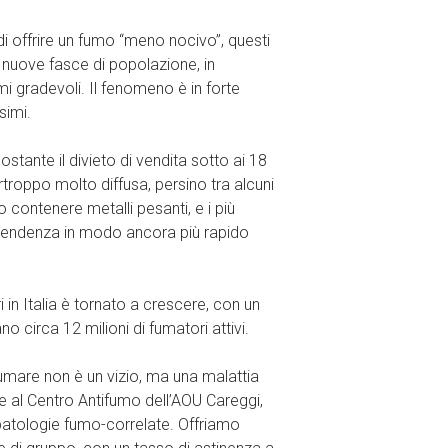
di offrire un fumo “meno nocivo”, questi
o nuove fasce di popolazione, in
omi gradevoli. Il fenomeno è in forte
simi.
stante il divieto di vendita sotto ai 18
rtroppo molto diffusa, persino tra alcuni
no contenere metalli pesanti, e i più
dipendenza in modo ancora più rapido
 in Italia è tornato a crescere, con un
o circa 12 milioni di fumatori attivi.
umare non è un vizio, ma una malattia
e al Centro Antifumo dell’AOU Careggi,
patologie fumo-correlate. Offriamo