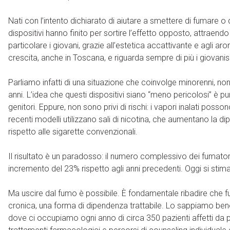
Nati con l’intento dichiarato di aiutare a smettere di fumare o 
dispositivi hanno finito per sortire l’effetto opposto, attraend
particolare i giovani, grazie all’estetica accattivante e agli ar
crescita, anche in Toscana, e riguarda sempre di più i giovanis
Parliamo infatti di una situazione che coinvolge minorenni, nono
anni. L’idea che questi dispositivi siano “meno pericolosi” è pu
genitori. Eppure, non sono privi di rischi: i vapori inalati posso
recenti modelli utilizzano sali di nicotina, che aumentano la 
rispetto alle sigarette convenzionali.
Il risultato è un paradosso: il numero complessivo dei fumatori
incremento del 23% rispetto agli anni precedenti. Oggi si stiman
Ma uscire dal fumo è possibile. È fondamentale ribadire che f
cronica, una forma di dipendenza trattabile. Lo sappiamo ben
dove ci occupiamo ogni anno di circa 350 pazienti affetti da 