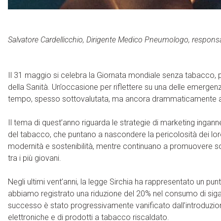
Salvatore Cardellicchio, Dirigente Medico Pneumologo, respon
Il 31 maggio si celebra la Giornata mondiale senza tabacco,
della Sanità. Un’occasione per riflettere su una delle emergenze
tempo, spesso sottovalutata, ma ancora drammaticamente a
Il tema di quest’anno riguarda le strategie di marketing ingann
del tabacco, che puntano a nascondere la pericolosità dei lor
modernità e sostenibilità, mentre continuano a promuovere s
tra i più giovani.
Negli ultimi vent’anni, la legge Sirchia ha rappresentato un punto
abbiamo registrato una riduzione del 20% nel consumo di sigare
successo è stato progressivamente vanificato dall’introduzione
elettroniche e di prodotti a tabacco riscaldato.