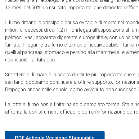
trattamenti farmacologici e percorsi di counseling individuale 
12 mesi del 50%: un risultato importante, che dimostra l’efficac
Il fumo rimane la principale causa evitabile di morte nel mond
milioni di decessi, di cui 1,2 milioni legati all’esposizione al 
polmoni, vasi, apparato digerente e urogenitale, con un’incide
fumate. Il legame tra fumo e tumori è inequivocabile: i tumori d
quelli al pancreas, stomaco e persino alla mammella e almen
riconducibili al tabacco.
Smettere di fumare è la scelta di salute più importante che s
sanitario, dobbiamo continuare a offrire supporto, formazione
l’impegno anche nelle scuole, come avvenuto con successo in 
La lotta al fumo non è finita: ha solo cambiato forma. Sta a n
affrontarla con strumenti efficaci e con un’informazione corre
PDF Articolo Versione Stampabile