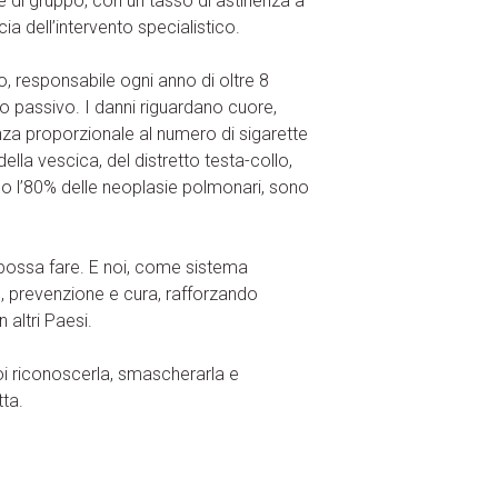
e di gruppo, con un tasso di astinenza a
ia dell’intervento specialistico.
o, responsabile ogni anno di oltre 8
fumo passivo. I danni riguardano cuore,
nza proporzionale al numero di sigarette
ella vescica, del distretto testa-collo,
o l’80% delle neoplasie polmonari, sono
i possa fare. E noi, come sistema
, prevenzione e cura, rafforzando
altri Paesi.
oi riconoscerla, smascherarla e
tta.