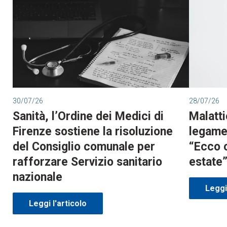
30/07/26
28/07/26
Sanità, l’Ordine dei Medici di
Malatti
Firenze sostiene la risoluzione
legame 
del Consiglio comunale per
“Ecco 
rafforzare Servizio sanitario
estate
nazionale
Leggi 
Leggi l'articolo