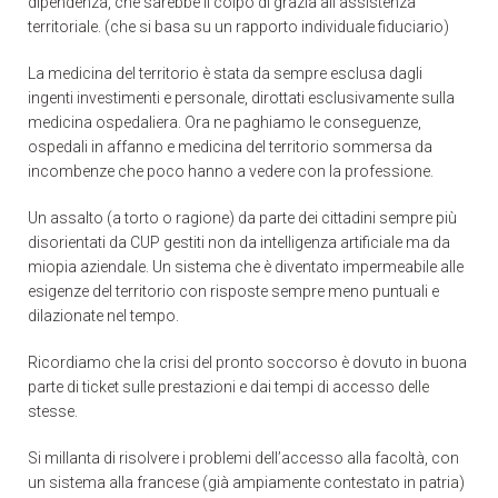
dipendenza, che sarebbe il colpo di grazia all’assistenza
territoriale. (che si basa su un rapporto individuale fiduciario)
La medicina del territorio è stata da sempre esclusa dagli
ingenti investimenti e personale, dirottati esclusivamente sulla
medicina ospedaliera. Ora ne paghiamo le conseguenze,
ospedali in affanno e medicina del territorio sommersa da
incombenze che poco hanno a vedere con la professione.
Un assalto (a torto o ragione) da parte dei cittadini sempre più
disorientati da CUP gestiti non da intelligenza artificiale ma da
miopia aziendale. Un sistema che è diventato impermeabile alle
esigenze del territorio con risposte sempre meno puntuali e
dilazionate nel tempo.
Ricordiamo che la crisi del pronto soccorso è dovuto in buona
parte di ticket sulle prestazioni e dai tempi di accesso delle
stesse.
Si millanta di risolvere i problemi dell’accesso alla facoltà, con
un sistema alla francese (già ampiamente contestato in patria)