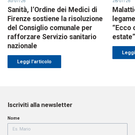
30/07/26
28/07/26
Sanità, l’Ordine dei Medici di
Malatti
Firenze sostiene la risoluzione
legame 
del Consiglio comunale per
“Ecco 
rafforzare Servizio sanitario
estate
nazionale
Leggi 
Leggi l'articolo
Iscriviti alla newsletter
Nome