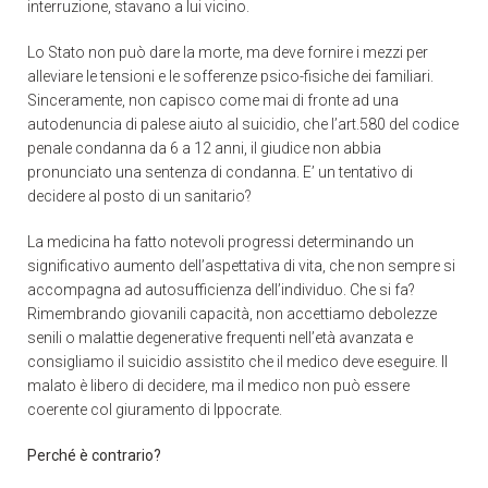
interruzione, stavano a lui vicino.
Lo Stato non può dare la morte, ma deve fornire i mezzi per
alleviare le tensioni e le sofferenze psico-fisiche dei familiari.
Sinceramente, non capisco come mai di fronte ad una
autodenuncia di palese aiuto al suicidio, che l’art.580 del codice
penale condanna da 6 a 12 anni, il giudice non abbia
pronunciato una sentenza di condanna. E’ un tentativo di
decidere al posto di un sanitario?
La medicina ha fatto notevoli progressi determinando un
significativo aumento dell’aspettativa di vita, che non sempre si
accompagna ad autosufficienza dell’individuo. Che si fa?
Rimembrando giovanili capacità, non accettiamo debolezze
senili o malattie degenerative frequenti nell’età avanzata e
consigliamo il suicidio assistito che il medico deve eseguire. Il
malato è libero di decidere, ma il medico non può essere
coerente col giuramento di Ippocrate.
Perché è contrario?