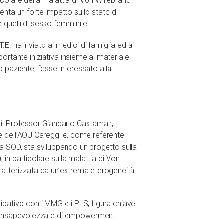
colare della malattia di Von Willebrand,
nta un forte impatto sullo stato di
re quelli di sesso femminile.
T.E. ha inviato ai medici di famiglia ed ai
portante iniziativa insieme al materiale
 paziente, fosse interessato alla
 il Professor Giancarlo Castaman,
e dell’AOU Careggi e, come referente
ssa SOD, sta sviluppando un progetto sulla
in particolare sulla malattia di Von
ratterizzata da un’estrema eterogeneità
ipativo con i MMG e i PLS, figura chiave
di consapevolezza e di empowerment