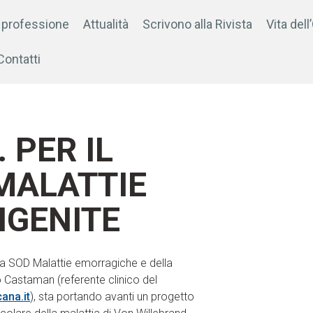
 professione
Attualità
Scrivono alla Rivista
Vita dell
Contatti
. PER IL
MALATTIE
GENITE
la SOD Malattie emorragiche e della
 Castaman (referente clinico del
ana.it
), sta portando avanti un progetto