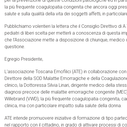
per la prevenzione di queste condizioni patologiche ed in parti
la più frequente coagulopatia congenita che ancora oggi prese
salute e sulla qualità della vita dei soggetti affetti, in particola
Pubblichiamo volentieri la lettera che il Consiglio Direttivo di A.
pediatri di liberi scelta per metterli a conoscenza di questa im
che l’Associazione mette a disposizione di chiunque, medico o
questione.
Egregio Presidente,
L’associazione Toscana Emofilici (ATE) in collaborazione con
Direttore della SOD Malattie Emorragiche e della Coagulazion
clinico, la Dottoressa Silvia Linari, dirigente medico della ste
diagnosi precoce delle malattie emorragiche congenite (MEC), 
Willebrand (VWD), la più frequente coagulopatia congenita, ca
clinica, ma con particolare impatto sulla salute della donna.
ATE intende promuovere iniziative di formazione di tipo partec
nel rapporto con il cittadino, in grado di attivare processi 