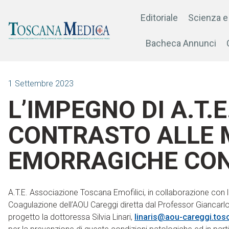
Editoriale
Scienza e
Bacheca Annunci
1 Settembre 2023
L’IMPEGNO DI A.T.E
CONTRASTO ALLE 
EMORRAGICHE CON
A.T.E. Associazione Toscana Emofilici, in collaborazione con 
Coagulazione dell’AOU Careggi diretta dal Professor Giancarlo
progetto la dottoressa Silvia Linari,
linaris@aou-careggi.tosc