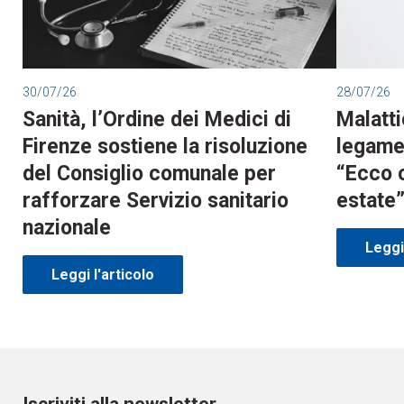
30/07/26
28/07/26
Sanità, l’Ordine dei Medici di
Malatti
Firenze sostiene la risoluzione
legame 
del Consiglio comunale per
“Ecco 
rafforzare Servizio sanitario
estate
nazionale
Leggi 
Leggi l'articolo
Iscriviti alla newsletter