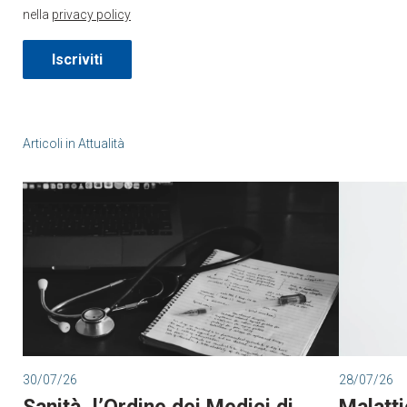
nella
privacy policy
Iscriviti
Articoli in
Attualità
30/07/26
28/07/26