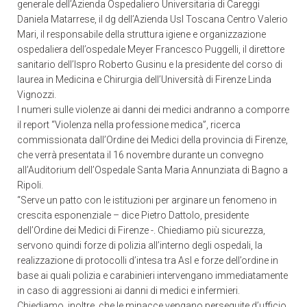
generale dell’Azienda Ospedaliero Universitaria di Careggi
Daniela Matarrese, il dg dell’Azienda Usl Toscana Centro Valerio
Mari, il responsabile della struttura igiene e organizzazione
ospedaliera dell’ospedale Meyer Francesco Puggelli, il direttore
sanitario dell’Ispro Roberto Gusinu e la presidente del corso di
laurea in Medicina e Chirurgia dell’Università di Firenze Linda
Vignozzi.
I numeri sulle violenze ai danni dei medici andranno a comporre
il report “Violenza nella professione medica”, ricerca
commissionata dall’Ordine dei Medici della provincia di Firenze,
che verrà presentata il 16 novembre durante un convegno
all’Auditorium dell’Ospedale Santa Maria Annunziata di Bagno a
Ripoli.
“Serve un patto con le istituzioni per arginare un fenomeno in
crescita esponenziale – dice Pietro Dattolo, presidente
dell’Ordine dei Medici di Firenze -. Chiediamo più sicurezza,
servono quindi forze di polizia all’interno degli ospedali, la
realizzazione di protocolli d’intesa tra Asl e forze dell’ordine in
base ai quali polizia e carabinieri intervengano immediatamente
in caso di aggressioni ai danni di medici e infermieri.
Chiediamo, inoltre, che le minacce vengano perseguite d’ufficio