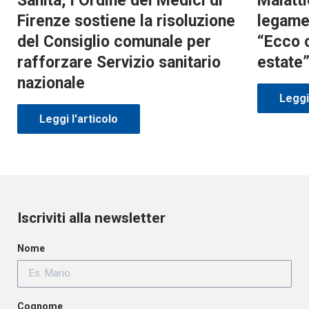
Sanità, l’Ordine dei Medici di
Malatti
Firenze sostiene la risoluzione
legame 
del Consiglio comunale per
“Ecco 
rafforzare Servizio sanitario
estate
nazionale
Leggi 
Leggi l'articolo
Iscriviti alla newsletter
Nome
Cognome