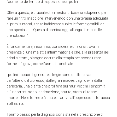
l’aumento del tempo di esposizione ai pollini.
Oltre a questo, è cruciale che i medici di base si adoperino per
fare un filtro maggiore, intervenendo con una terapia adeguata
ai primi sintomi, senza indirizzare subito le forme gestibili da
uno specialista. Questa dinamica oggi allunga i tempi delle
prenotazioni”.
È fondamentale, insomma, considerare che ci si trova in
presenza di una malattia infiammatoria e che, alla presenza dei
primi sintomi, bisogna aderire alla terapia per scongiurare
forme più gravi, come l’asma bronchiale.
I pollini capaci di generare allergie sono quelli derivanti
dall’albero del cipresso, dalle graminacee, dagli olivi e dalla
parietaria, una pianta che prolifera sui muri vecchi. I sintomi? I
più ricorrenti sono lacrimazione, prurito, starnuti, tosse,
rinorrea. Nelle forme più acute si arriva all’oppressione toracica
e all’asma.
Il primo passo per la diagnosi consiste nella prescrizione di