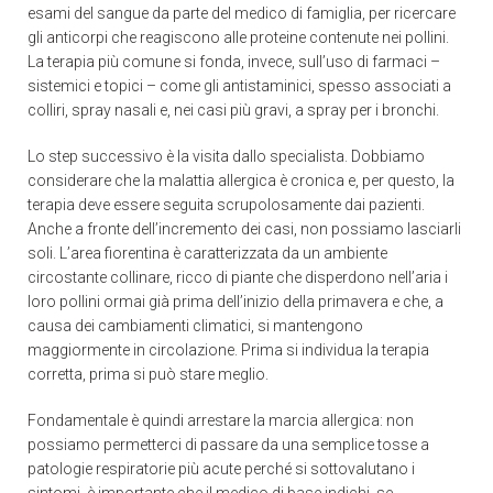
esami del sangue da parte del medico di famiglia, per ricercare
gli anticorpi che reagiscono alle proteine contenute nei pollini.
La terapia più comune si fonda, invece, sull’uso di farmaci –
sistemici e topici – come gli antistaminici, spesso associati a
colliri, spray nasali e, nei casi più gravi, a spray per i bronchi.
Lo step successivo è la visita dallo specialista. Dobbiamo
considerare che la malattia allergica è cronica e, per questo, la
terapia deve essere seguita scrupolosamente dai pazienti.
Anche a fronte dell’incremento dei casi, non possiamo lasciarli
soli. L’area fiorentina è caratterizzata da un ambiente
circostante collinare, ricco di piante che disperdono nell’aria i
loro pollini ormai già prima dell’inizio della primavera e che, a
causa dei cambiamenti climatici, si mantengono
maggiormente in circolazione. Prima si individua la terapia
corretta, prima si può stare meglio.
Fondamentale è quindi arrestare la marcia allergica: non
possiamo permetterci di passare da una semplice tosse a
patologie respiratorie più acute perché si sottovalutano i
sintomi. è importante che il medico di base indichi, se