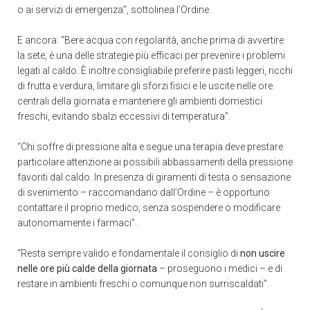
o ai servizi di emergenza”, sottolinea l’Ordine.
E ancora: “Bere acqua con regolarità, anche prima di avvertire
la sete, è una delle strategie più efficaci per prevenire i problemi
legati al caldo. È inoltre consigliabile preferire pasti leggeri, ricchi
di frutta e verdura, limitare gli sforzi fisici e le uscite nelle ore
centrali della giornata e mantenere gli ambienti domestici
freschi, evitando sbalzi eccessivi di temperatura”.
“Chi soffre di pressione alta e segue una terapia deve prestare
particolare attenzione ai possibili abbassamenti della pressione
favoriti dal caldo. In presenza di giramenti di testa o sensazione
di svenimento – raccomandano dall’Ordine – è opportuno
contattare il proprio medico, senza sospendere o modificare
autonomamente i farmaci”.
“Resta sempre valido e fondamentale il consiglio di
non uscire
nelle ore più calde della giornata
– proseguono i medici – e di
restare in ambienti freschi o comunque non surriscaldati”.