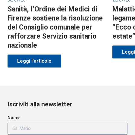
Sanità, l’Ordine dei Medici di
Malatti
Firenze sostiene la risoluzione
legame 
del Consiglio comunale per
“Ecco 
rafforzare Servizio sanitario
estate
nazionale
Leggi 
Leggi l'articolo
Iscriviti alla newsletter
Nome