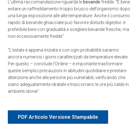
L’ultima raccomandazione riguarda le
bevande
fredde: “È bene
evitare un raffreddamento troppo brusco dell’organismo dopo
una lunga esposizione alle alte temperature. Anche il consumo
rapido di bevande ghiacciate può favorire disturbi digestivi: è
preferibile bere con gradualità e scegliere bevande fresche, ma
non eccessivamente fredde”.
“L’estate è appena iniziata e con ogni probabilità saranno
ancora numerosi i giorni caratterizzati da temperature elevate.
Per questo – conclude l’Ordine – è importante trasformare
queste semplici precauzioni in abitudini quotidiane e prestare
attenzione anche alle persone più vulnerabili, verificando che
siano adeguatamente idratate e trascorrano le ore più calde in
ambienti idonei”.
PDF Articolo Versione Stampabile