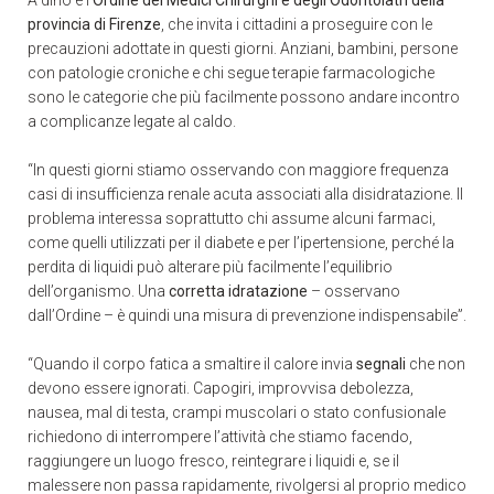
provincia di Firenze
, che invita i cittadini a proseguire con le
precauzioni adottate in questi giorni. Anziani, bambini, persone
con patologie croniche e chi segue terapie farmacologiche
sono le categorie che più facilmente possono andare incontro
a complicanze legate al caldo.
“In questi giorni stiamo osservando con maggiore frequenza
casi di insufficienza renale acuta associati alla disidratazione. Il
problema interessa soprattutto chi assume alcuni farmaci,
come quelli utilizzati per il diabete e per l’ipertensione, perché la
perdita di liquidi può alterare più facilmente l’equilibrio
dell’organismo. Una
corretta idratazione
– osservano
dall’Ordine – è quindi una misura di prevenzione indispensabile”.
“Quando il corpo fatica a smaltire il calore invia
segnali
che non
devono essere ignorati. Capogiri, improvvisa debolezza,
nausea, mal di testa, crampi muscolari o stato confusionale
richiedono di interrompere l’attività che stiamo facendo,
raggiungere un luogo fresco, reintegrare i liquidi e, se il
malessere non passa rapidamente, rivolgersi al proprio medico