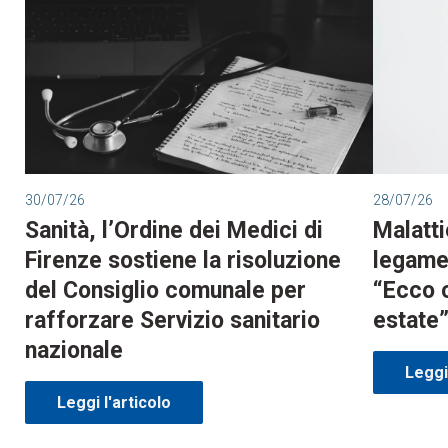
30/07/26
28/07/26
Sanità, l’Ordine dei Medici di
Malatti
Firenze sostiene la risoluzione
legame 
del Consiglio comunale per
“Ecco 
rafforzare Servizio sanitario
estate
nazionale
Leggi 
Leggi l'articolo