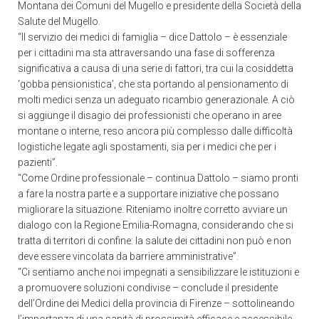
Montana dei Comuni del Mugello e presidente della Società della
Salute del Mugello.
“Il servizio dei medici di famiglia – dice Dattolo – è essenziale
per i cittadini ma sta attraversando una fase di sofferenza
significativa a causa di una serie di fattori, tra cui la cosiddetta
‘gobba pensionistica’, che sta portando al pensionamento di
molti medici senza un adeguato ricambio generazionale. A ciò
si aggiunge il disagio dei professionisti che operano in aree
montane o interne, reso ancora più complesso dalle difficoltà
logistiche legate agli spostamenti, sia per i medici che per i
pazienti”.
“Come Ordine professionale – continua Dattolo – siamo pronti
a fare la nostra parte e a supportare iniziative che possano
migliorare la situazione. Riteniamo inoltre corretto avviare un
dialogo con la Regione Emilia-Romagna, considerando che si
tratta di territori di confine: la salute dei cittadini non può e non
deve essere vincolata da barriere amministrative”.
“Ci sentiamo anche noi impegnati a sensibilizzare le istituzioni e
a promuovere soluzioni condivise – conclude il presidente
dell’Ordine dei Medici della provincia di Firenze – sottolineando
l’importanza di una sanità di prossimità efficace e accessibile