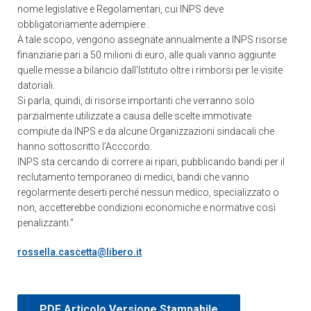
nome legislative e Regolamentari, cui INPS deve
obbligatoriamente adempiere .
A tale scopo, vengono assegnate annualmente a INPS risorse
finanziarie pari a 50 milioni di euro, alle quali vanno aggiunte
quelle messe a bilancio dall’Istituto oltre i rimborsi per le visite
datoriali.
Si parla, quindi, di risorse importanti che verranno solo
parzialmente utilizzate a causa delle scelte immotivate
compiute da INPS e da alcune Organizzazioni sindacali che
hanno sottoscritto l’Acccordo.
INPS sta cercando di correre ai ripari, pubblicando bandi per il
reclutamento temporaneo di medici, bandi che vanno
regolarmente deserti perché nessun medico, specializzato o
non, accetterebbe condizioni economiche e normative così
penalizzanti.”
rossella.cascetta@libero.it
PDF Articolo Versione Stampabile