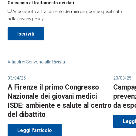
Consenso al trattamento dei dati
Acconsento al trattamento dei miei dati, come specificato
nella
privacy policy
Iscriviti
Articoli in
Scrivono alla Rivista
03/04/25
20/03/25
A Firenze il primo Congresso
Campag
Nazionale dei giovani medici
prevenz
ISDE: ambiente e salute al centro
da espo
del dibattito
Leggi 
Leggi l'articolo