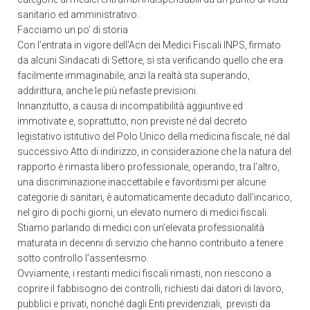
sanitario ed amministrativo.
Facciamo un po’ di storia
Con l’entrata in vigore dell’Acn dei Medici Fiscali INPS, firmato
da alcuni Sindacati di Settore, si sta verificando quello che era
facilmente immaginabile, anzi la realtà sta superando,
addirittura, anche le più nefaste previsioni.
Innanzitutto, a causa di incompatibilità aggiuntive ed
immotivate e, soprattutto, non previste né dal decreto
legistativo istitutivo del Polo Unico della medicina fiscale, né dal
successivo Atto di indirizzo, in considerazione che la natura del
rapporto è rimasta libero professionale, operando, tra l’altro,
una discriminazione inaccettabile e favoritismi per alcune
categorie di sanitari, è automaticamente decaduto dall’incarico,
nel giro di pochi giorni, un elevato numero di medici fiscali.
Stiamo parlando di medici con un’elevata professionalità
maturata in decenni di servizio che hanno contribuito a tenere
sotto controllo l’assenteismo.
Ovviamente, i restanti medici fiscali rimasti, non riescono a
coprire il fabbisogno dei controlli, richiesti dai datori di lavoro,
pubblici e privati, nonché dagli Enti previdenziali, previsti da