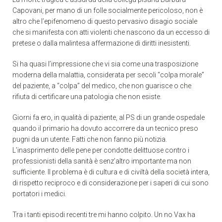
Capovani, per mano di un folle socialmente pericoloso, non è
altro che l’epifenomeno di questo pervasivo disagio sociale
che si manifesta con atti violenti che nascono da un eccesso di
pretese o dalla malintesa affermazione di diritti inesistenti.
Si ha quasi l’impressione che vi sia come una trasposizione
moderna della malattia, considerata per secoli “colpa morale”
del paziente, a “colpa” del medico, che non guarisce o che
rifiuta di certificare una patologia che non esiste.
Giorni fa ero, in qualità di paziente, al PS di un grande ospedale
quando il primario ha dovuto accorrere da un tecnico preso
pugni da un utente. Fatti che non fanno più notizia.
L’inasprimento delle pene per condotte delittuose contro i
professionisti della sanità è senz’altro importante ma non
sufficiente. Il problema è di cultura e di civiltà della società intera,
di rispetto reciproco e di considerazione per i saperi di cui sono
portatori i medici.
Tra i tanti episodi recenti tre mi hanno colpito. Un no Vax ha