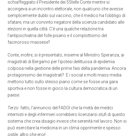
schiaffeggiato il Presidente dei 5Stelle Conte mentre si
accingeva a un incontro elettorale, non qualcuno che avesse
semplicemente dubbi sul vaccino, che il medico ha l’obbligo di
sfatare, ma un convinto negatore della scienza candidato alle
elezioni in quella città. C’è una qualche relazione tra
l’antipsichiatria del folle pisano e il complottismo del
facinoroso massese?
Conte, inoltre, si è presentato, insieme al Ministro Speranza, ai
magistrati di Bergamo per l’ipotesi delittuosa di epidemia
colposa nella gestione delle prime fasi della pandemia. Ancora
protagonismo dei magistrati? E i social e molti mass media
mettono tutto sullo stesso piano come se fosse una gara
sportiva e non fosse in gioco la cultura democratica di un
paese.
Terzo fatto, l’annuncio del FADOI che la metà dei medici
internisti e degli infermieri vorrebbero licenziarsi stufi di questo
sistema che crea disagio invece che serenità nel lavoro. Non si
può esercitare la medicina in un clima opprimente e spesso
ostile, altro che eroi!