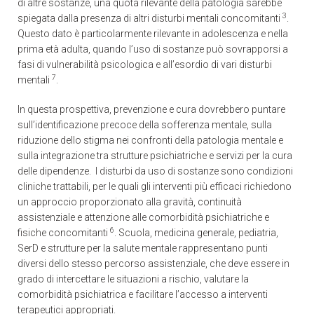
di altre sostanze, una quota rilevante della patologia sarebbe
3
spiegata dalla presenza di altri disturbi mentali concomitanti
.
Questo dato è particolarmente rilevante in adolescenza e nella
prima età adulta, quando l’uso di sostanze può sovrapporsi a
fasi di vulnerabilità psicologica e all’esordio di vari disturbi
7
mentali
.
In questa prospettiva, prevenzione e cura dovrebbero puntare
sull’identificazione precoce della sofferenza mentale, sulla
riduzione dello stigma nei confronti della patologia mentale e
sulla integrazione tra strutture psichiatriche e servizi per la cura
delle dipendenze. I disturbi da uso di sostanze sono condizioni
cliniche trattabili, per le quali gli interventi più efficaci richiedono
un approccio proporzionato alla gravità, continuità
assistenziale e attenzione alle comorbidità psichiatriche e
6
fisiche concomitanti
. Scuola, medicina generale, pediatria,
SerD e strutture per la salute mentale rappresentano punti
diversi dello stesso percorso assistenziale, che deve essere in
grado di intercettare le situazioni a rischio, valutare la
comorbidità psichiatrica e facilitare l’accesso a interventi
terapeutici appropriati.