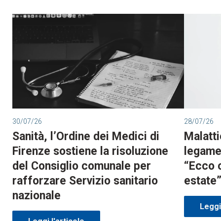
30/07/26
28/07/26
Sanità, l’Ordine dei Medici di
Malatti
Firenze sostiene la risoluzione
legame 
del Consiglio comunale per
“Ecco 
rafforzare Servizio sanitario
estate
nazionale
Leggi 