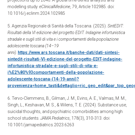
modelling study.
eClinicalMedicine
, 79, Article 102985. doi:
10.1016/j.eclinm.2024.102985
5. Agenzia Regionale di Sanità della Toscana. (2025).
SintEDIT:
Risultati della VI edizione del progetto EDIT. Indagine infortunistica
stradale e sugli stili di vita e i comportamenti della popolazione
adolescente toscana (14–19
anni)
.
https://www.ars.toscana.it/banche-dati/dati-sintesi-
sintedit-risultati-VI-edizione-del-progetto-EDIT-indagine-
infortunistica-stradale-e-sugli-stili-di-vita-e-
i%E2%80%93comportamenti-della-popolazione-
adolescente-toscana-(14-19-anni)?
provenienza=home_tasti&dettaglio=ric_geo_edit&par_top_geo
6. Tervo-Clemmens, B., Gilman, J. M., Evins, A. E., Valmas, M. M.,
Singh, L., Keshavan, M. S., & Wilens, T. E. (2024). Substance use,
suicidal thoughts, and psychiatric comorbidities among high
school students.
JAMA Pediatrics
, 178(3), 310-313. doi:
10.1001/jamapediatrics.2023.6263