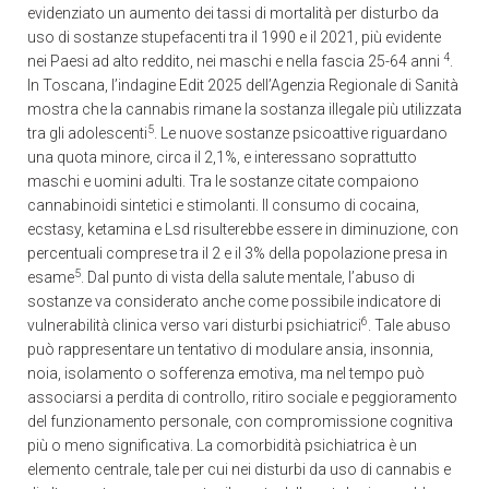
evidenziato un aumento dei tassi di mortalità per disturbo da
uso di sostanze stupefacenti tra il 1990 e il 2021, più evidente
4
nei Paesi ad alto reddito, nei maschi e nella fascia 25-64 anni
.
In Toscana, l’indagine Edit 2025 dell’Agenzia Regionale di Sanità
mostra che la cannabis rimane la sostanza illegale più utilizzata
5
tra gli adolescenti
. Le nuove sostanze psicoattive riguardano
una quota minore, circa il 2,1%, e interessano soprattutto
maschi e uomini adulti. Tra le sostanze citate compaiono
cannabinoidi sintetici e stimolanti. Il consumo di cocaina,
ecstasy, ketamina e Lsd risulterebbe essere in diminuzione, con
percentuali comprese tra il 2 e il 3% della popolazione presa in
5
esame
. Dal punto di vista della salute mentale, l’abuso di
sostanze va considerato anche come possibile indicatore di
6
vulnerabilità clinica verso vari disturbi psichiatrici
. Tale abuso
può rappresentare un tentativo di modulare ansia, insonnia,
noia, isolamento o sofferenza emotiva, ma nel tempo può
associarsi a perdita di controllo, ritiro sociale e peggioramento
del funzionamento personale, con compromissione cognitiva
più o meno significativa. La comorbidità psichiatrica è un
elemento centrale, tale per cui nei disturbi da uso di cannabis e