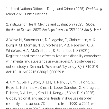
1. United Nations Office on Drugs and Crime. (2025).
World drug
report 2025.
United Nations.
2. Institute for Health Metrics and Evaluation. (2025).
Global
Burden of Disease 2023: Findings from the GBD 2023 Study.
IHME.
3. Weye, N., Santomauro, D. F., Agerbo, E., Christensen, M. K.,
Iburg, K. M., Momen, N. C., Mortensen, P. B., Pedersen, C. B.,
Whiteford, H. A., McGrath, J. J., & Plana-Ripoll, O. (2021).
Register-based metrics of years lived with disability associated
with mental and substance use disorders: A register-based
cohort study in Denmark.
The Lancet Psychiatry
, 8(4), 310-319.
doi: 10.1016/S2215-0366(21)00029-8.
4. Kim, S., Lee, H., Woo, S., Lee, H., Park, J., Kim, T., Fond, G.,
Boyer, L., Rahmati, M., Smith, L., López Sánchez, G. F., Dragioti,
E., Nehs, C. J., Lee, J., Kim, H. J., Kang, J., & Yon, D. K. (2025).
Global, regional, and national trends in drug use disorder
mortality rates across 73 countries from 1990 to 2021, with
projections up to 2040: A global time-series analysis and