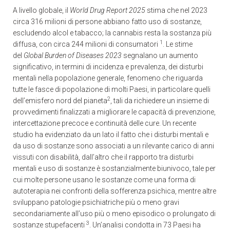
A livello globale, il
World Drug Report 2025
stima che nel 2023
circa 316 milioni di persone abbiano fatto uso di sostanze,
escludendo alcol e tabacco; la cannabis resta la sostanza più
1
diffusa, con circa 244 milioni di consumatori
. Le stime
del
Global Burden of Diseases 2023
segnalano un aumento
significativo, in termini di incidenza e prevalenza, dei disturbi
mentali nella popolazione generale, fenomeno che riguarda
tutte le fasce di popolazione di molti Paesi, in particolare quelli
2
dell’emisfero nord del pianeta
, tali da richiedere un insieme di
provvedimenti finalizzati a migliorare le capacità di prevenzione,
intercettazione precoce e continuità delle cure. Un recente
studio ha evidenziato da un lato il fatto che i disturbi mentali e
da uso di sostanze sono associati a un rilevante carico di anni
vissuti con disabilità, dall’altro che il rapporto tra disturbi
mentali e uso di sostanze è sostanzialmente biunivoco, tale per
cui molte persone usano le sostanze come una forma di
autoterapia nei confronti della sofferenza psichica, mentre altre
sviluppano patologie psichiatriche più o meno gravi
secondariamente all’uso più o meno episodico o prolungato di
3
sostanze stupefacenti
. Un’analisi condotta in 73 Paesi ha