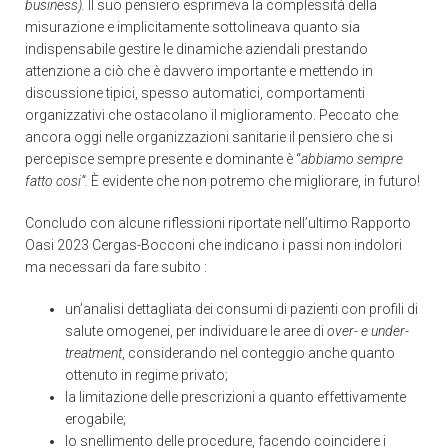
business).
Il suo pensiero esprimeva la complessità della
misurazione e implicitamente sottolineava quanto sia
indispensabile gestire le dinamiche aziendali prestando
attenzione a ciò che è davvero importante e mettendo in
discussione tipici, spesso automatici, comportamenti
organizzativi che ostacolano il miglioramento. Peccato che
ancora oggi nelle organizzazioni sanitarie il pensiero che si
percepisce sempre presente e dominante è “
abbiamo sempre
fatto cosi”.
È evidente che non potremo che migliorare, in futuro!
Concludo con alcune riflessioni riportate nell’ultimo Rapporto
Oasi 2023 Cergas-Bocconi che indicano i passi non indolori
ma necessari da fare subito :
un’analisi dettagliata dei consumi di pazienti con profili di
salute omogenei, per individuare le aree di
over- e under-
treatment
, considerando nel conteggio anche quanto
ottenuto in regime privato;
la limitazione delle prescrizioni a quanto effettivamente
erogabile;
lo snellimento delle procedure, facendo coincidere i