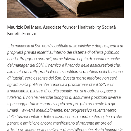
Maurizio Dal Maso, Associate founder Healthability Società
Benefit, Firenze.
…
la minaccia al Ssn non è costituita dalle cliniche e dagli ospedali di
proprietà privata inseriti all’interno del sistema di offerta pubblico
che “sottraggono risorse”, come talvolta capita di ascoltare anche
dai manager del SSN. Il nemico è il mondo delle assicurazioni che,
allo stato dei fatti, gradualmente sostituirà il pubblico nella funzione
di “tutela”, vera essenza del Ssn. Questa morte indolore non sarà
sgradita alla politica che continua a proclamare che il SSN è un
irrinunciabile pilastro di equità sociale, ma si mostra incapace a
tutelarlo. E non ha neanche bisogno di assumere posizioni diverse.
Il passaggio fatale – come capita sempre più raramente fra gli
umani – avverrà ineludibilmente, per progressivo rallentamento
delle funzioni vitali e delle relazioni con il mondo esterno, fino a che
parenti e amici che ancora manifestano al morente amore ed
affetto si rassegneranno alla perdita e l’ultimo che gli sta tenendo la