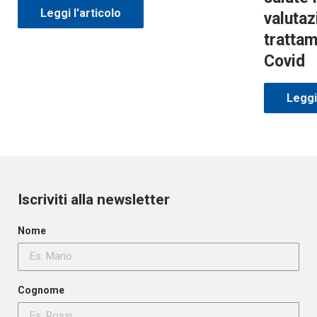
Leggi l'articolo
valutaz
trattam
Covid
Leggi 
Iscriviti alla newsletter
Nome
Cognome