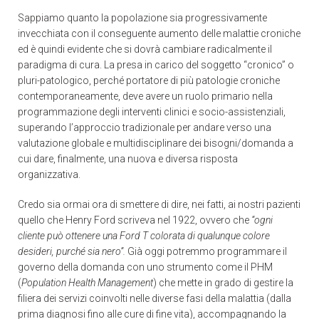
Sappiamo quanto la popolazione sia progressivamente
invecchiata con il conseguente aumento delle malattie croniche
ed è quindi evidente che si dovrà cambiare radicalmente il
paradigma di cura. La presa in carico del soggetto “cronico” o
pluri-patologico, perché portatore di più patologie croniche
contemporaneamente, deve avere un ruolo primario nella
programmazione degli interventi clinici e socio-assistenziali,
superando l’approccio tradizionale per andare verso una
valutazione globale e multidisciplinare dei bisogni/domanda a
cui dare, finalmente, una nuova e diversa risposta
organizzativa.
Credo sia ormai ora di smettere di dire, nei fatti, ai nostri pazienti
quello che Henry Ford scriveva nel 1922, ovvero che
“ogni
cliente può ottenere una Ford T colorata di qualunque colore
desideri, purché sia nero”.
Già oggi potremmo programmare il
governo della domanda con uno strumento come il PHM
(
Population Health Management
) che mette in grado di gestire la
filiera dei servizi coinvolti nelle diverse fasi della malattia (dalla
prima diagnosi fino alle cure di fine vita), accompagnando la