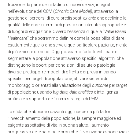
fruizione da parte del cittadino di nuovi servizi, integrati
nell’evoluzione del CCM (
Chronic Care Model)
, attraverso la
gestione di percorsi di cura predisposti
ex ante
che declinino la
qualità delle cure in termini di prestazioni ritenute appropriate e
di luoghi di erogazione. Ovvero l’essenza di quella “
Value Based
Healthcare
” che potremmo definire come la possibilità di dare
esattamente quello che serve a quel particolare paziente, niente
di più e niente di meno. Oggi possiamo farlo. Identificare e
segmentare la popolazione attraverso specifici algoritmi che
distinguono le coorti per condizioni di salute o patologie
diverse, predisporre modelli di offerta e di presa in carico
specifici per target di popolazione, attivare sistemi di
monitoraggio orientati alla valutazione degli
outcome
per
target
di popolazione usando
big data, data analitics
e intelligenza
artificiale a supporto dell’intera strategia di PHM.
La sfida che abbiamo davanti oggi nasce da più fattori:
l’invecchiamento della popolazione, la sempre maggiore ed
esigente aspettativa di vita in buona salute, l’aumento
progressivo delle patologie croniche, l’evoluzione esponenziale