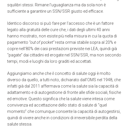
squilibri stessi. Rimane l’uguaglianza ma da sola non è
sufficiente a garantire un SSN/SSR giusto ed efficace.
Identico discorso si può fare per l’accesso che è un fattore
legato alla gratuità delle cure che, i dati degli ultimi 40 anni
hanno mostrato, non esiste più nella misura in cui la quota di
pagamento
“out of pocket”
resta ormai stabile sopra al 20% e
copre nell’80% dei casi prestazioni previste nei LEA, quindi già
“pagate” dai cittadini ed erogate nel SSN/SSR, ma non secondo
tempi, modi e luoghi da loro graditi ed accettati.
Aggiungiamo anche che il concetto di salute oggi è molto
diverso da quello, a tutti noto, dichiarato dall’OMS nel 1948, che
infatti già dal 2011 affermava come la salute sia la capacità di
adattamento e di autogestione di fronte alle sfide sociali, fisiche
ed emotive. Questo significa che la salute viene intesa come
convivenza ed accettazione dello stato di salute di “quel
momento” che comunque consente la capacità di autogestirsi,
quindi di vivere anche in condizioni di irreversibile perdita della
salute stessa.