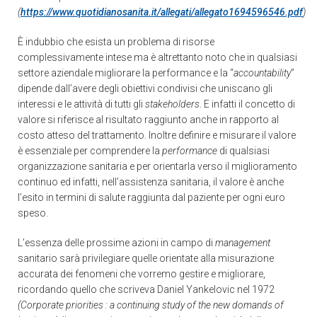
(
https://www.quotidianosanita.it/allegati/allegato1694596546.pdf
)
È indubbio che esista un problema di risorse
complessivamente intese ma è altrettanto noto che in qualsiasi
settore aziendale migliorare la performance e la “
accountability
”
dipende dall’avere degli obiettivi condivisi che uniscano gli
interessi e le attività di tutti gli
stakeholders
. E infatti il concetto di
valore si riferisce al risultato raggiunto anche in rapporto al
costo atteso del trattamento. Inoltre definire e misurare il valore
è essenziale per comprendere la
performance
di qualsiasi
organizzazione sanitaria e per orientarla verso il miglioramento
continuo ed infatti, nell’assistenza sanitaria, il valore è anche
l’esito in termini di salute raggiunta dal paziente per ogni euro
speso.
L’essenza delle prossime azioni in campo di
management
sanitario sarà privilegiare quelle orientate alla misurazione
accurata dei fenomeni che vorremo gestire e migliorare,
ricordando quello che scriveva Daniel Yankelovic nel 1972
(Corporate priorities : a continuing study of the new domands of