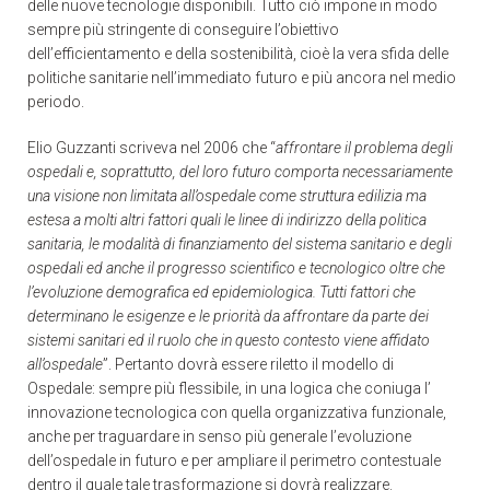
delle nuove tecnologie disponibili. Tutto ciò impone in modo
sempre più stringente di conseguire l’obiettivo
dell’efficientamento e della sostenibilità, cioè la vera sfida delle
politiche sanitarie nell’immediato futuro e più ancora nel medio
periodo.
Elio Guzzanti scriveva nel 2006 che “
affrontare il problema degli
ospedali e, soprattutto, del loro futuro comporta necessariamente
una visione non limitata all’ospedale come struttura edilizia ma
estesa a molti altri fattori quali le linee di indirizzo della politica
sanitaria, le modalità di finanziamento del sistema sanitario e degli
ospedali ed anche il progresso scientifico e tecnologico oltre che
l’evoluzione demografica ed epidemiologica. Tutti fattori che
determinano le esigenze e le priorità da affrontare da parte dei
sistemi sanitari ed il ruolo che in questo contesto viene affidato
all’ospedale
”. Pertanto dovrà essere riletto il modello di
Ospedale: sempre più flessibile, in una logica che coniuga l’
innovazione tecnologica con quella organizzativa funzionale,
anche per traguardare in senso più generale l’evoluzione
dell’ospedale in futuro e per ampliare il perimetro contestuale
dentro il quale tale trasformazione si dovrà realizzare.