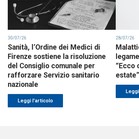
30/07/26
28/07/26
Sanità, l’Ordine dei Medici di
Malatti
Firenze sostiene la risoluzione
legame 
del Consiglio comunale per
“Ecco 
rafforzare Servizio sanitario
estate
nazionale
Leggi 
Leggi l'articolo