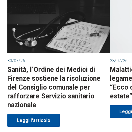
30/07/26
28/07/26
Sanità, l’Ordine dei Medici di
Malatti
Firenze sostiene la risoluzione
legame 
del Consiglio comunale per
“Ecco 
rafforzare Servizio sanitario
estate
nazionale
Leggi 
Leggi l'articolo