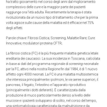
ha tratto giovamento nel corso degli anni dal miglioramento
complessivo delle cure e la maggior parte dei pazienti
raggiunge ora l’età adulta. Recentemente la terapia è stata
rivoluzionata da un nuovo tipo di trattamento che per la prima
volta agisce sulle cause della malattia ed è efficace nel 75%
degli affetti.
Parole chiave: Fibrosi Cistica; Screening; Malattie Rare; Cure
Innovative; modulatori proteina CFTR;
La fibrosi cistica (FC) è la più frequente malattia genetica letale
ereditaria dei caucasici. La sua incidenza in Toscana, calcolata
in base ai dati del programma regionale di
screening
neonatale
per la FC, attivo nella nostra Regione fin dal 1984, è di 1 nuovo
affetto ogni 4000 neonati. La FC è una malattia multisistemica
che interessa principalmente i polmoni, le vie aeree superiori, il
pancreas, il fegato, l’intestino e l’apparato riproduttivo
(principalmente i dotti deferenti). È caratterizzata dalla
produzione di muco particolarmente denso a livello delle
mucose e i pazienti sviluppano di solito, nel corso del tempo,
una sintomatologia caratterizzata da malnutrizione e da