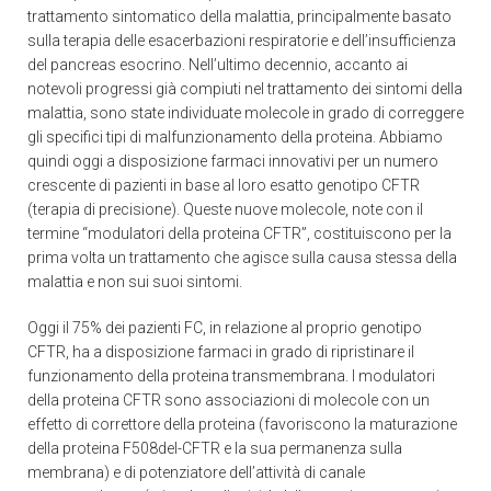
trattamento sintomatico della malattia, principalmente basato
sulla terapia delle esacerbazioni respiratorie e dell’insufficienza
del pancreas esocrino. Nell’ultimo decennio, accanto ai
notevoli progressi già compiuti nel trattamento dei sintomi della
malattia, sono state individuate molecole in grado di correggere
gli specifici tipi di malfunzionamento della proteina. Abbiamo
quindi oggi a disposizione farmaci innovativi per un numero
crescente di pazienti in base al loro esatto genotipo CFTR
(terapia di precisione). Queste nuove molecole, note con il
termine “modulatori della proteina CFTR”, costituiscono per la
prima volta un trattamento che agisce sulla causa stessa della
malattia e non sui suoi sintomi.
Oggi il 75% dei pazienti FC, in relazione al proprio genotipo
CFTR, ha a disposizione farmaci in grado di ripristinare il
funzionamento della proteina transmembrana. I modulatori
della proteina CFTR sono associazioni di molecole con un
effetto di correttore della proteina (favoriscono la maturazione
della proteina F508del-CFTR e la sua permanenza sulla
membrana) e di potenziatore dell’attività di canale