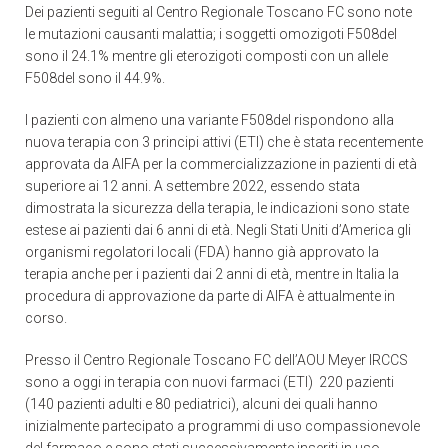
Dei pazienti seguiti al Centro Regionale Toscano FC sono note
le mutazioni causanti malattia; i soggetti omozigoti F508del
sono il 24.1% mentre gli eterozigoti composti con un allele
F508del sono il 44.9%.
I pazienti con almeno una variante F508del rispondono alla
nuova terapia con 3 principi attivi (ETI) che è stata recentemente
approvata da AIFA per la commercializzazione in pazienti di età
superiore ai 12 anni. A settembre 2022, essendo stata
dimostrata la sicurezza della terapia, le indicazioni sono state
estese ai pazienti dai 6 anni di età. Negli Stati Uniti d’America gli
organismi regolatori locali (FDA) hanno già approvato la
terapia anche per i pazienti dai 2 anni di età, mentre in Italia la
procedura di approvazione da parte di AIFA è attualmente in
corso.
Presso il Centro Regionale Toscano FC dell’AOU Meyer IRCCS
sono a oggi in terapia con nuovi farmaci (ETI) 220 pazienti
(140 pazienti adulti e 80 pediatrici), alcuni dei quali hanno
inizialmente partecipato a programmi di uso compassionevole
del farmaco e sono stati successivamente inseriti in uso