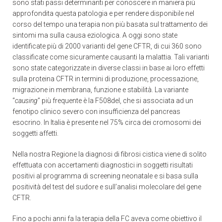
sono stati passi determinanti per conoscere in maniera più
approfondita questa patologia e per rendere disponibile nel
corso del tempo una terapia non più basata sul trattamento dei
sintomi ma sulla causa eziologica. A oggi sono state
identificate più di 2000 varianti del gene CFTR, di cui 360 sono
classificate come sicuramente causanti la malattia. Tali varianti
sono state categorizzate in diverse classi in base ai loro effetti
sulla proteina CFTR in termini di produzione, processazione,
migrazione in membrana, funzione e stabilità. La variante
“
causing
” più frequente è la F508del, che si associata ad un
fenotipo clinico severo con insufficienza del pancreas
esocrino. In Italia è presente nel 75% circa dei cromosomi dei
soggetti affetti.
Nella nostra Regione la diagnosi di fibrosi cistica viene di solito
effettuata con accertamenti diagnostici in soggetti risultati
positivi al programma di screening neonatale e si basa sulla
positività del test del sudore e sull’analisi molecolare del gene
CFTR.
Fino a pochi anni fa la terapia della FC aveva come obiettivo il