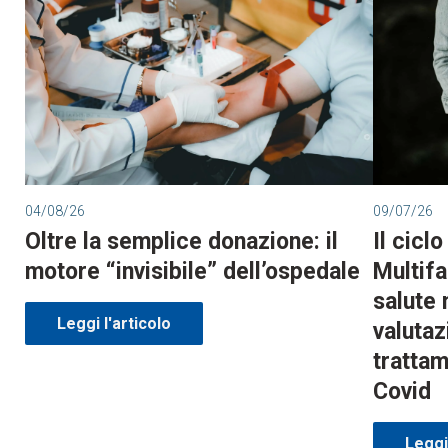
04/08/26
09/07/26
Oltre la semplice donazione: il
Il cicl
motore “invisibile” dell’ospedale
Multifa
salute 
Leggi l'articolo
valutaz
trattam
Covid
Leggi 