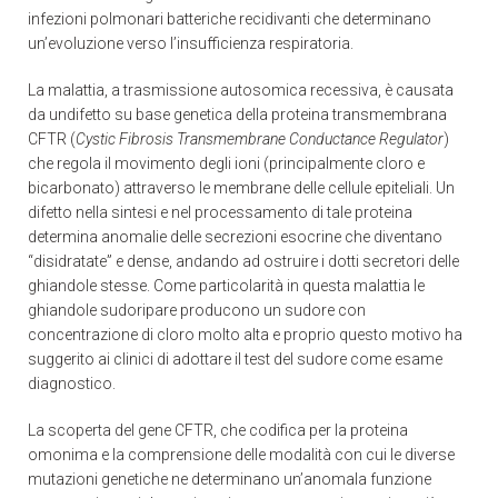
infezioni polmonari batteriche recidivanti che determinano
un’evoluzione verso l’insufficienza respiratoria.
La malattia, a trasmissione autosomica recessiva, è causata
da undifetto su base genetica della proteina transmembrana
CFTR (
Cystic Fibrosis Transmembrane Conductance Regulator
)
che regola il movimento degli ioni (principalmente cloro e
bicarbonato) attraverso le membrane delle cellule epiteliali. Un
difetto nella sintesi e nel processamento di tale proteina
determina anomalie delle secrezioni esocrine che diventano
“disidratate” e dense, andando ad ostruire i dotti secretori delle
ghiandole stesse. Come particolarità in questa malattia le
ghiandole sudoripare producono un sudore con
concentrazione di cloro molto alta e proprio questo motivo ha
suggerito ai clinici di adottare il test del sudore come esame
diagnostico.
La scoperta del gene CFTR, che codifica per la proteina
omonima e la comprensione delle modalità con cui le diverse
mutazioni genetiche ne determinano un’anomala funzione