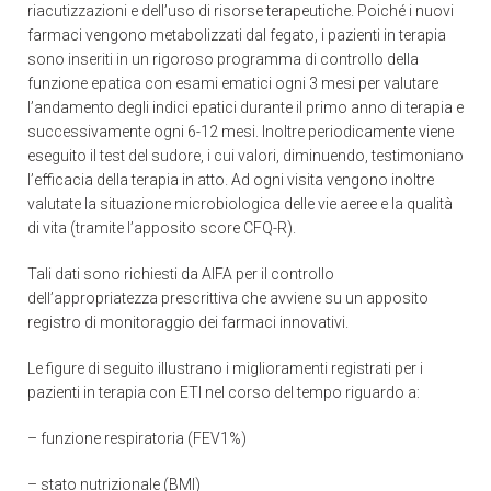
riacutizzazioni e dell’uso di risorse terapeutiche. Poiché i nuovi
farmaci vengono metabolizzati dal fegato, i pazienti in terapia
sono inseriti in un rigoroso programma di controllo della
funzione epatica con esami ematici ogni 3 mesi per valutare
l’andamento degli indici epatici durante il primo anno di terapia e
successivamente ogni 6-12 mesi. Inoltre periodicamente viene
eseguito il test del sudore, i cui valori, diminuendo, testimoniano
l’efficacia della terapia in atto. Ad ogni visita vengono inoltre
valutate la situazione microbiologica delle vie aeree e la qualità
di vita (tramite l’apposito score CFQ-R).
Tali dati sono richiesti da AIFA per il controllo
dell’appropriatezza prescrittiva che avviene su un apposito
registro di monitoraggio dei farmaci innovativi.
Le figure di seguito illustrano i miglioramenti registrati per i
pazienti in terapia con ETI nel corso del tempo riguardo a:
– funzione respiratoria (FEV1%)
– stato nutrizionale (BMI)