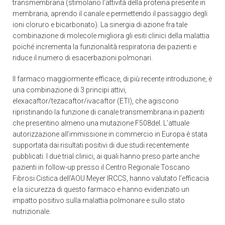
transmembrana (stimolano l’attività della proteina presente in
membrana, aprendo il canale e permettendo il passaggio degli
ioni cloruro e bicarbonato). La sinergia di azione fra tale
combinazione di molecole migliora gli esiti clinici della malattia
poiché incrementa la funzionalità respiratoria dei pazienti e
riduce il numero di esacerbazioni polmonari.
Il farmaco maggiormente efficace, di più recente introduzione, è
una combinazione di 3 principi attivi,
elexacaftor/tezacaftor/ivacaftor (ETI), che agiscono
ripristinando la funzione di canale transmembrana in pazienti
che presentino almeno una mutazione F508del. L’attuale
autorizzazione all’immissione in commercio in Europa è stata
supportata dai risultati positivi di due studi recentemente
pubblicati. I due trial clinici, ai quali hanno preso parte anche
pazienti in follow-up presso il Centro Regionale Toscano
Fibrosi Cistica dell’AOU Meyer IRCCS, hanno valutato l’efficacia
e la sicurezza di questo farmaco e hanno evidenziato un
impatto positivo sulla malattia polmonare e sullo stato
nutrizionale.