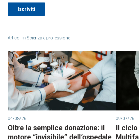
Iscriviti
Articoli in
Scienza e professione
04/08/26
09/07/26
Oltre la semplice donazione: il
Il cicl
motore “invisibile” dell’ospedale
Multifa