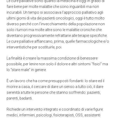
Le cure palliative sono quanto la medicina è oggi in grado di
fare bene per molte malattie che sono inguaribili ma non
incurabili. Un tempo si associava l’approccio palliativo agli
ultimi giorni di vita dei pazienti oncologici, oggi è tutto molto
diverso perché con l’invecchiamento della popolazione non
solo i tumori ma molte altre sono le malattie croniche che
diventano progressivamente refrattarie alle terapie specifiche.
Le cure palliative affiancano, prima, quelle farmacologiche e/o
interventistiche per sostituirle, poi.
La finalità è creare la massima condizione di benessere
possibile, per lenire non solo il dolore e altri sintomi “fisici” ma
lo “stare male” in genere.
È un lavoro che ha come presupposti fondanti: lo stare ed il
morire a casa, il cercare di dare un senso a tutto ciò, il dare
serenità a tutte le persone che stanno soffrendo: pazienti,
parenti, badanti.
Richiede un intervento integrato e coordinato di varie figure:
medici, infermieri, psicologi, fisioterapisti, OSS, assistenti