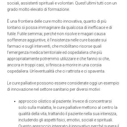
sociali, assistenti spirituali e volontari. Quest’ultimi tutti con un
grado molto elevato di formazione.
È una frontiera delle cure molto innovativa, quanto di più
lontano si possa immaginare da qualcosa di inefficace e di
futile. Futile semmai, perché non risolve e magari causa
sofferenze aggiuntive, è l’insistenza nelle cure basate sui
farmaci e sugli interventi, che mobilitano risorse quali
l’emergenza medica territoriale ed ospedaliera che più
appropriatamente potremmo utilizzare e che fanno si che,
ancora in troppi casi, si finisca a morire in una corsia
ospedaliera. Un’eventualità che ci rattrista e ci spaventa.
Le cure palliative possono essere considerate oggi un esempio
di innovazione nel settore sanitario per diversi motivi:
approccio olistico al paziente. Invece di concentrarsi
solo sulla malattia, le cure palliative mettono al centro la
qualità della vita, trattando il paziente nella sua interezza,
includendo gli aspetti fisici, emotivi, sociali e spirituali.
Questo approccio integrato è innovativo perché supera il