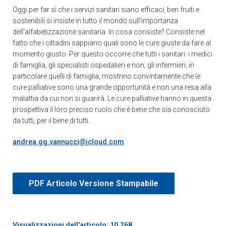
Oggi per far sì che i servizi sanitari siano efficaci, ben fruiti e
sostenibili si insiste in tutto il mondo sull’importanza
dell’alfabetizzazione sanitaria. In cosa consiste? Consiste nel
fatto che i cittadini sappiano quali sono le cure giuste da fare al
momento giusto. Per questo occorre che tutti i sanitari: i medici
di famiglia, gli specialisti ospedalieri e non, gli infermieri, in
particolare quelli di famiglia, mostrino convintamente che le
cure palliative sono una grande opportunità e non una resa alla
malattia da cui non si guarirà. Le cure palliative hanno in questa
prospettiva il loro preciso ruolo che è bene che sia conosciuto
da tutti, per il bene di tutti.
andrea.gg.vannucci@icloud.com
PDF Articolo Versione Stampabile
Visualizzazioni dell'articolo: 10.268