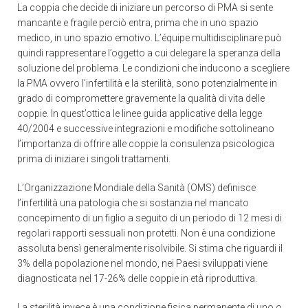
La coppia che decide di iniziare un percorso di PMA si sente
mancante e fragile perciò entra, prima che in uno spazio
medico, in uno spazio emotivo. L’équipe multidisciplinare può
quindi rappresentare l’oggetto a cui delegare la speranza della
soluzione del problema. Le condizioni che inducono a scegliere
la PMA ovvero l’infertilità e la sterilità, sono potenzialmente in
grado di compromettere gravemente la qualità di vita delle
coppie. In quest’ottica le linee guida applicative della legge
40/2004 e successive integrazioni e modifiche sottolineano
l’importanza di offrire alle coppie la consulenza psicologica
prima di iniziare i singoli trattamenti.
L’Organizzazione Mondiale della Sanità (OMS) definisce
l’infertilità una patologia che si sostanzia nel mancato
concepimento di un figlio a seguito di un periodo di 12 mesi di
regolari rapporti sessuali non protetti. Non è una condizione
assoluta bensì generalmente risolvibile. Si stima che riguardi il
3% della popolazione nel mondo, nei Paesi sviluppati viene
diagnosticata nel 17-26% delle coppie in età riproduttiva.
La sterilità invece è una condizione fisica permanente di uno o