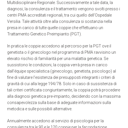
Multidisciplinare Regionale. Successivamente a tale data, la
diagnosi, la consulenza e il trattamento vengono svolti presso i
centri PMA accreditati regionali, tra cui quello dell’Ospedale
Versilia. Tale attività oltre alla consulenza si sostanzia nella
presa in carico di tutte quelle coppie che effettuano un
Trattamento Genetico Preimpianto (PGT).
In pratica le coppie accedono al percorso per la PGT ove il
genetista o il ginecologo nel programma di PMA ravvisino un
elevato rischio di familiarità per una malattia genetica. Se
sussistono le condizioni, la coppia verrà presa in carico
dall’équipe specialistica (ginecologo, genetista, psicologo) al
fine di valutare l’esistenza dei presupposti integranti i criteri di
gravità di cui alla legge 194/78. Solo in caso di sussistenza di
tali criteri certificata congiuntamente, la coppia potrà procedere
alla diagnosi genetica pre-impianto, decidendo con la massima
consapevolezza sulla base di adeguate informazioni sulla
metodica e sulle possibili alternative.
Annualmente accedono al servizio di psicologia per la
consulenza tra le 90 e le 120 coppie per la fecondazione