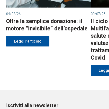
04/08/26
09/07/26
Oltre la semplice donazione: il
Il cicl
motore “invisibile” dell’ospedale
Multifa
salute 
Leggi l'articolo
valutaz
trattam
Covid
Leggi 
Iscriviti alla newsletter