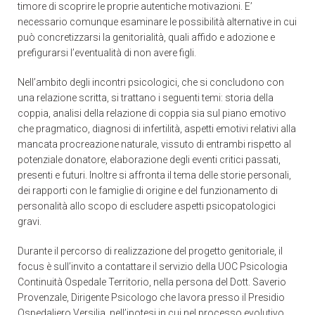
timore di scoprire le proprie autentiche motivazioni. E’
necessario comunque esaminare le possibilità alternative in cui
può concretizzarsi la genitorialità, quali affido e adozione e
prefigurarsi l’eventualità di non avere figli.
Nell’ambito degli incontri psicologici, che si concludono con
una relazione scritta, si trattano i seguenti temi: storia della
coppia, analisi della relazione di coppia sia sul piano emotivo
che pragmatico, diagnosi di infertilità, aspetti emotivi relativi alla
mancata procreazione naturale, vissuto di entrambi rispetto al
potenziale donatore, elaborazione degli eventi critici passati,
presenti e futuri. Inoltre si affronta il tema delle storie personali,
dei rapporti con le famiglie di origine e del funzionamento di
personalità allo scopo di escludere aspetti psicopatologici
gravi.
Durante il percorso di realizzazione del progetto genitoriale, il
focus è sull’invito a contattare il servizio della UOC Psicologia
Continuità Ospedale Territorio, nella persona del Dott. Saverio
Provenzale, Dirigente Psicologo che lavora presso il Presidio
Ospedaliero Versilia, nell’ipotesi in cui nel processo evolutivo