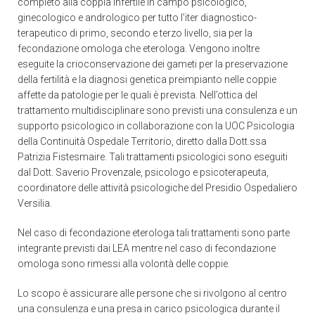
completo alla coppia infertile in campo psicologico,
ginecologico e andrologico per tutto l’iter diagnostico-
terapeutico di primo, secondo e terzo livello, sia per la
fecondazione omologa che eterologa. Vengono inoltre
eseguite la crioconservazione dei gameti per la preservazione
della fertilità e la diagnosi genetica preimpianto nelle coppie
affette da patologie per le quali è prevista. Nell’ottica del
trattamento multidisciplinare sono previsti una consulenza e un
supporto psicologico in collaborazione con la UOC Psicologia
della Continuità Ospedale Territorio, diretto dalla Dott.ssa
Patrizia Fistesmaire. Tali trattamenti psicologici sono eseguiti
dal Dott. Saverio Provenzale, psicologo e psicoterapeuta,
coordinatore delle attività psicologiche del Presidio Ospedaliero
Versilia.
Nel caso di fecondazione eterologa tali trattamenti sono parte
integrante previsti dai LEA mentre nel caso di fecondazione
omologa sono rimessi alla volontà delle coppie.
Lo scopo è assicurare alle persone che si rivolgono al centro
una consulenza e una presa in carico psicologica durante il