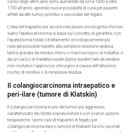
corso degli ultimi anni sono aumentati da circa 1000 a oltre
1700 all’anno, aprendo nuove possibilità di cura per pazienti
affetti da altri tumori primitivi o secondari del fegato.
L’idea del trapianto per alcune indicazioni oncologiche che non
siano l’epatocarcinoma si basa sul concetto di garantire, con
l’epatectomia totale, il trattamento oncologicamente più
radicale possibile rispetto alla semplice resezione epatica,
talora gravata da residuo micro o macroscopico di malattia, o
da un carico di malattia iniziale (
tumor
burden
) tale da rendere
non risolutivo l’approccio chirurgico a causa dell’altissimo
rischio di recidiva o di neoplasia residua.
Il colangiocarcinoma intraepatico e
peri-ilare (tumore di Klatskin)
Il colangiocarcinoma è uno dei tumori più aggressivi,
caratterizzato da ridotte sopravvivenze e con scarse opzioni
terapeutiche. I primi casi di trapianto di fegato per
colangiocarcinoma ilare o tumore di Klatskin furono riportati