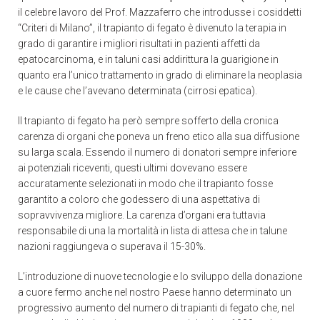
il celebre lavoro del Prof. Mazzaferro che introdusse i cosiddetti
“Criteri di Milano”, il trapianto di fegato è divenuto la terapia in
grado di garantire i migliori risultati in pazienti affetti da
epatocarcinoma, e in taluni casi addirittura la guarigione in
quanto era l’unico trattamento in grado di eliminare la neoplasia
e le cause che l’avevano determinata (cirrosi epatica).
Il trapianto di fegato ha però sempre sofferto della cronica
carenza di organi che poneva un freno etico alla sua diffusione
su larga scala. Essendo il numero di donatori sempre inferiore
ai potenziali riceventi, questi ultimi dovevano essere
accuratamente selezionati in modo che il trapianto fosse
garantito a coloro che godessero di una aspettativa di
sopravvivenza migliore. La carenza d’organi era tuttavia
responsabile di una la mortalità in lista di attesa che in talune
nazioni raggiungeva o superava il 15-30%.
L’introduzione di nuove tecnologie e lo sviluppo della donazione
a cuore fermo anche nel nostro Paese hanno determinato un
progressivo aumento del numero di trapianti di fegato che, nel