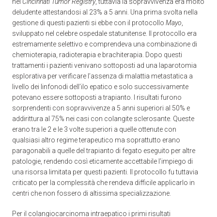
nel
Cincinnati
Tumor
Registry
, tuttavia la sopravvivenza era molto
deludente attestandosi al 23% a 5 anni. Una prima svolta nella
gestione di questi pazienti si ebbe con il protocollo
Mayo
,
sviluppato nel celebre ospedale statunitense. Il protocollo era
estremamente selettivo e comprendeva una combinazione di
chemioterapia, radioterapia e brachiterapia. Dopo questi
trattamenti i pazienti venivano sottoposti ad una laparotomia
esplorativa per verificare l’assenza di malattia metastatica a
livello dei linfonodi dell’ilo epatico e solo successivamente
potevano essere sottoposti a trapianto. I risultati furono
sorprendenti con sopravvivenze a 5 anni superiori al 50% e
addirittura al 75% nei casi con colangite sclerosante. Queste
erano tra le 2 e le 3 volte superiori a quelle ottenute con
qualsiasi altro regime terapeutico ma soprattutto erano
paragonabili a quelle del trapianto di fegato eseguito per altre
patologie, rendendo così eticamente accettabile l’impiego di
una risorsa limitata per questi pazienti. Il protocollo fu tuttavia
criticato per la complessità che rendeva difficile applicarlo in
centri che non fossero di altissima specializzazione.
Per il colangiocarcinoma intraepatico i primi risultati