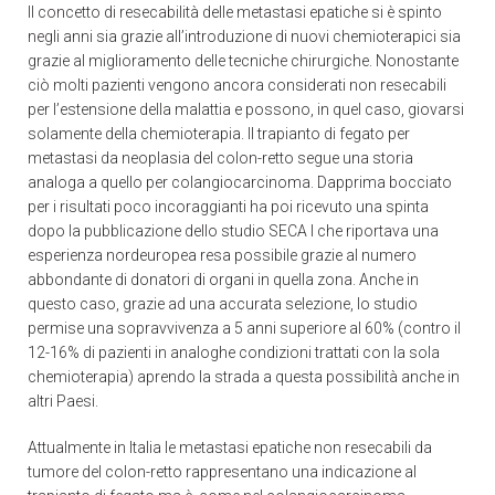
Il concetto di resecabilità delle metastasi epatiche si è spinto
negli anni sia grazie all’introduzione di nuovi chemioterapici sia
grazie al miglioramento delle tecniche chirurgiche. Nonostante
ciò molti pazienti vengono ancora considerati non resecabili
per l’estensione della malattia e possono, in quel caso, giovarsi
solamente della chemioterapia. Il trapianto di fegato per
metastasi da neoplasia del colon-retto segue una storia
analoga a quello per colangiocarcinoma. Dapprima bocciato
per i risultati poco incoraggianti ha poi ricevuto una spinta
dopo la pubblicazione dello studio SECA I che riportava una
esperienza nordeuropea resa possibile grazie al numero
abbondante di donatori di organi in quella zona. Anche in
questo caso, grazie ad una accurata selezione, lo studio
permise una sopravvivenza a 5 anni superiore al 60% (contro il
12-16% di pazienti in analoghe condizioni trattati con la sola
chemioterapia) aprendo la strada a questa possibilità anche in
altri Paesi.
Attualmente in Italia le metastasi epatiche non resecabili da
tumore del colon-retto rappresentano una indicazione al