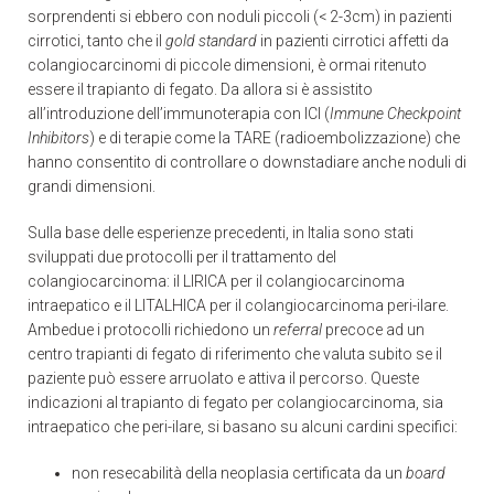
sorprendenti si ebbero con noduli piccoli (< 2-3cm) in pazienti
cirrotici, tanto che il
gold
standard
in pazienti cirrotici affetti da
colangiocarcinomi di piccole dimensioni, è ormai ritenuto
essere il trapianto di fegato. Da allora si è assistito
all’introduzione dell’immunoterapia con ICI (
Immune
Checkpoint
Inhibitors
) e di terapie come la TARE (radioembolizzazione) che
hanno consentito di controllare o downstadiare anche noduli di
grandi dimensioni.
Sulla base delle esperienze precedenti, in Italia sono stati
sviluppati due protocolli per il trattamento del
colangiocarcinoma: il LIRICA per il colangiocarcinoma
intraepatico e il LITALHICA per il colangiocarcinoma peri-ilare.
Ambedue i protocolli richiedono un
referral
precoce ad un
centro trapianti di fegato di riferimento che valuta subito se il
paziente può essere arruolato e attiva il percorso. Queste
indicazioni al trapianto di fegato per colangiocarcinoma, sia
intraepatico che peri-ilare, si basano su alcuni cardini specifici:
non resecabilità della neoplasia certificata da un
board