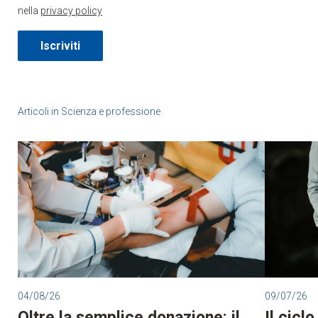
nella
privacy policy
Iscriviti
Articoli in
Scienza e professione
04/08/26
09/07/26
Oltre la semplice donazione: il
Il cicl